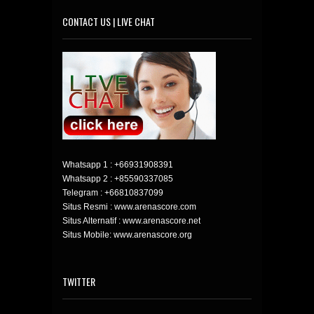
CONTACT US | LIVE CHAT
Whatsapp 1 :
+66931908391
Whatsapp 2 :
+85590337085
Telegram :
+66810837099
Situs Resmi : www.arenascore.com
Situs Alternatif : www.arenascore.net
Situs Mobile: www.arenascore.org
TWITTER