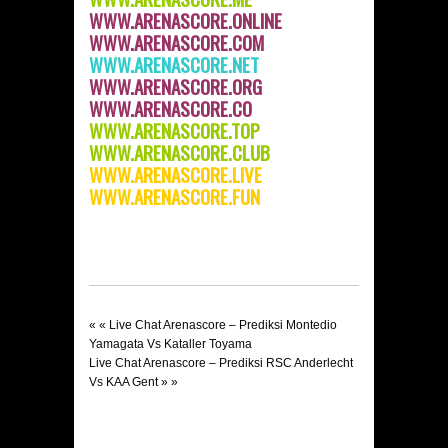
WWW.ARENASCORE.ONLINE
WWW.ARENASCORE.COM
WWW.ARENASCORE.NET
WWW.ARENASCORE.ORG
WWW.ARENASCORE.C
O
WWW.ARENASCORE.TOP
WWW.ARENASCORE.CLUB
WWW.ARENASCORE.LIVE
WWW.ARENASCORE.FUN
« «
Live Chat Arenascore – Prediksi Montedio
Yamagata Vs Kataller Toyama
Live Chat Arenascore – Prediksi RSC Anderlecht
Vs KAA Gent
» »