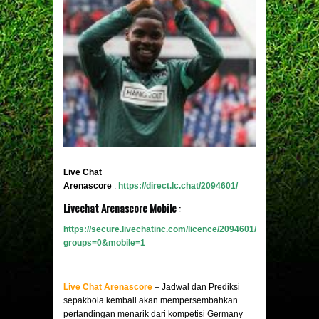
Live Chat
Arenascore
:
https://direct.lc.chat/2094601/
Livechat Arenascore Mobile
:
https://secure.livechatinc.com/licence/2094601/v2/open_chat.c
groups=0&mobile
=
1
Live Chat Arenascore
– Jadwal dan Prediksi
sepakbola kembali akan mempersembahkan
pertandingan menarik dari kompetisi Germany