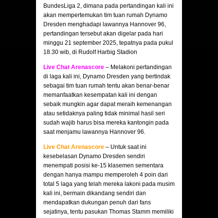
BundesLiga 2, dimana pada pertandingan kali ini
akan mempertemukan tim tuan rumah Dynamo
Dresden menghadapi lawannya Hannover 96,
pertandingan tersebut akan digelar pada hari
minggu 21 september 2025, tepatnya pada pukul
18.30 wib, di Rudolf Harbig Stadion
Live Chat Arenascore
– Melakoni pertandingan
di laga kali ini, Dynamo Dresden yang bertindak
sebagai tim tuan rumah tentu akan benar-benar
memanfaatkan kesempatan kali ini dengan
sebaik mungkin agar dapat meraih kemenangan
atau setidaknya paling tidak minimal hasil seri
sudah wajib harus bisa mereka kantongin pada
saat menjamu lawannya Hannover 96.
Live Chat Arenascore
– Untuk saat ini
kesebelasan Dynamo Dresden sendiri
menempati posisi ke-15 klasemen sementara
dengan hanya mampu memperoleh 4 poin dari
total 5 laga yang telah mereka lakoni pada musim
kali ini, bermain dikandang sendiri dan
mendapatkan dukungan penuh dari fans
sejatinya, tentu pasukan Thomas Stamm memiliki