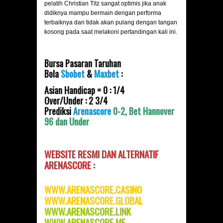
pelatih Christian Titz sangat optimis jika anak
didiknya mampu bermain dengan performa
terbaiknya dan tidak akan pulang dengan tangan
kosong pada saat melakoni pertandingan kali ini.
Bursa Pasaran Taruhan
Bola
Sbobet
&
Maxbet
:
Asian Handicap = 0 : 1/4
Over/Under : 2 3/4
Prediksi
Arenascore
0-2, Bet Hannover
96 dan Under
WEBSITE RESMI DAN
ALTERNATIF
ARENASCORE :
WWW.ARENASCORE.CASINO
WWW.ARENASCORE.GLOBAL
WWW.ARENASCOR
E.LINK
WWW.ARENASCORE.ME