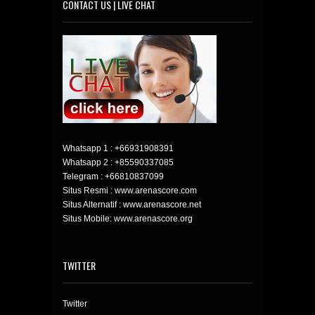
CONTACT US | LIVE CHAT
Whatsapp 1 :
+66931908391
Whatsapp 2 :
+85590337085
Telegram :
+66810837099
Situs Resmi : www.arenascore.com
Situs Alternatif : www.arenascore.net
Situs Mobile: www.arenascore.org
TWITTER
Twitter