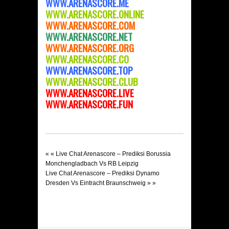
WWW.ARENASCORE.ME
WWW.ARENASCORE.ONLINE
WWW.ARENASCORE.COM
WWW.ARENASCORE.NET
WWW.ARENASCORE.ORG
WWW.ARENASCORE.C
O
WWW.ARENASCORE.TOP
WWW.ARENASCORE.CLUB
WWW.ARENASCORE.LIVE
WWW.ARENASCORE.FUN
« «
Live Chat Arenascore – Prediksi Borussia
Monchengladbach Vs RB Leipzig
Live Chat Arenascore – Prediksi Dynamo
Dresden Vs Eintracht Braunschweig
» »