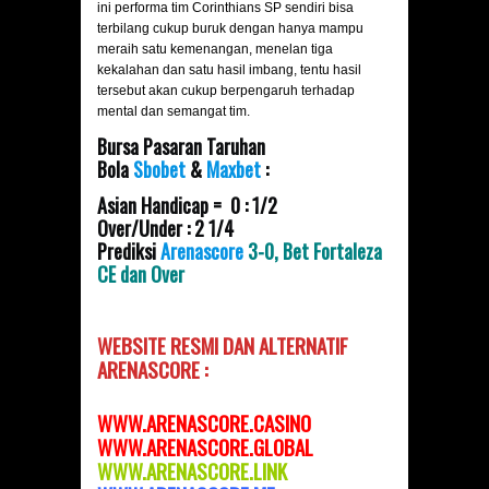
ini performa tim Corinthians SP sendiri bisa
terbilang cukup buruk dengan hanya mampu
meraih satu kemenangan, menelan tiga
kekalahan dan satu hasil imbang, tentu hasil
tersebut akan cukup berpengaruh terhadap
mental dan semangat tim.
Bursa Pasaran Taruhan
Bola
Sbobet
&
Maxbet
:
Asian Handicap = 0 : 1/2
Over/Under : 2 1/4
Prediksi
Arenascore
3-0, Bet Fortaleza
CE dan Over
WEBSITE RESMI DAN
ALTERNATIF
ARENASCORE :
WWW.ARENASCORE.CASINO
WWW.ARENASCORE.GLOBAL
WWW.ARENASCOR
E.LINK