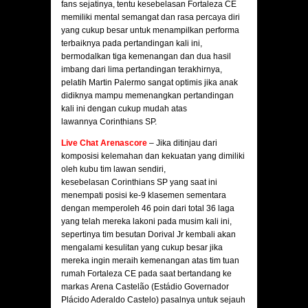
fans sejatinya, tentu kesebelasan Fortaleza CE
memiliki mental semangat dan rasa percaya diri
yang cukup besar untuk menampilkan performa
terbaiknya pada pertandingan kali ini,
bermodalkan tiga kemenangan dan dua hasil
imbang dari lima pertandingan terakhirnya,
pelatih Martin Palermo sangat optimis jika anak
didiknya mampu memenangkan pertandingan
kali ini dengan cukup mudah atas
lawannya Corinthians SP.
Live Chat Arenascore
– Jika ditinjau dari
komposisi kelemahan dan kekuatan yang dimiliki
oleh kubu tim lawan sendiri,
kesebelasan Corinthians SP yang saat ini
menempati posisi ke-9 klasemen sementara
dengan memperoleh 46 poin dari total 36 laga
yang telah mereka lakoni pada musim kali ini,
sepertinya tim besutan Dorival Jr kembali akan
mengalami kesulitan yang cukup besar jika
mereka ingin meraih kemenangan atas tim tuan
rumah Fortaleza CE pada saat bertandang ke
markas Arena Castelão (Estádio Governador
Plácido Aderaldo Castelo) pasalnya untuk sejauh