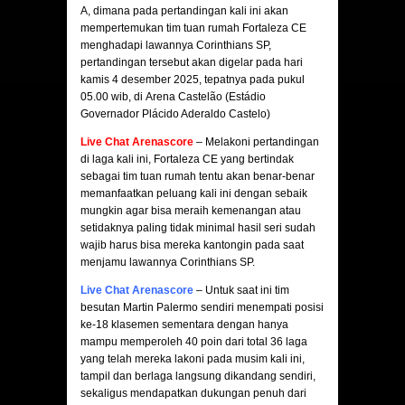
A, dimana pada pertandingan kali ini akan
mempertemukan tim tuan rumah Fortaleza CE
menghadapi lawannya Corinthians SP,
pertandingan tersebut akan digelar pada hari
kamis 4 desember 2025, tepatnya pada pukul
05.00 wib, di Arena Castelão (Estádio
Governador Plácido Aderaldo Castelo)
Live Chat Arenascore
– Melakoni pertandingan
di laga kali ini, Fortaleza CE yang bertindak
sebagai tim tuan rumah tentu akan benar-benar
memanfaatkan peluang kali ini dengan sebaik
mungkin agar bisa meraih kemenangan atau
setidaknya paling tidak minimal hasil seri sudah
wajib harus bisa mereka kantongin pada saat
menjamu lawannya Corinthians SP.
Live Chat Arenascore
– Untuk saat ini tim
besutan Martin Palermo sendiri menempati posisi
ke-18 klasemen sementara dengan hanya
mampu memperoleh 40 poin dari total 36 laga
yang telah mereka lakoni pada musim kali ini,
tampil dan berlaga langsung dikandang sendiri,
sekaligus mendapatkan dukungan penuh dari