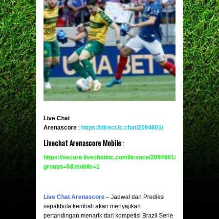
Live Chat
Arenascore
:
https://direct.lc.chat/2094601/
Livechat Arenascore Mobile
:
https://secure.livechatinc.com/licence/2094601/v2/open_chat.c
groups=0&mobile
=
1
Live Chat Arenascore
– Jadwal dan Prediksi
sepakbola kembali akan menyajikan
pertandingan menarik dari kompetisi Brazil Serie