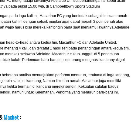
ur FC menghadapi lawannya Adelaide United, pertandingan tersebut akan
patnya pada pukul 15.00 wib, di Campbelltown Sports Stadium
gan pada laga kali ini, Macarthur FC yang bertindak sebagai tim tuan rumah
atan kali ini dengan sebaik mugkin agar dapat meraih 3 poin penuh atau
sudah wajib harus bisa mereka kantongin pada saat menjamu lawannya Adelaide
ngan head-to-head antara kedua tim, Macarthur FC dan Adelaide United,
 menang 4 kali, dan tercatat 1 hasil seri pada pertandingan antara kedua tim,
dion mereka) melawan Adelaide, Macarthur cukup unggul: di 5 pertemuan
 tidak kalah, Pertemuan baru-baru ini cenderung menghasilkan banyak gol
 beberapa analisa menunjukkan performa menurun, terutama di laga tandang,
ang lebih stabil di kandang, Namun tim tuan rumah Macarthur juga memiliki
snya ketika bermain di kandang mereka sendiri, Kekuatan catatan bagus
sendiri, namun untuk Kelemahan, Performa yang menurun baru-baru ini,
&
Maxbet
: