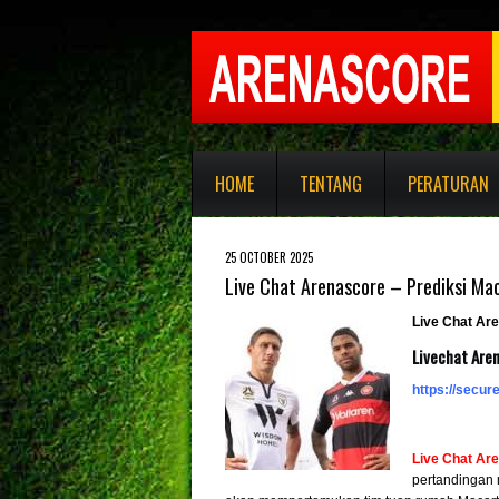
HOME
TENTANG
PERATURAN
25 OCTOBER 2025
Live Chat Arenascore – Prediksi Mac
Live Chat Ar
Livechat Are
https://secu
Live Chat Ar
pertandingan 