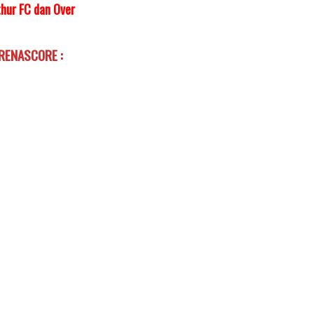
hur FC dan Over
ARENASCORE :