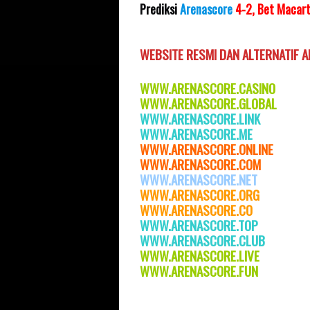
Prediksi
Arenascore
4-2, Bet Macart
WEBSITE RESMI DAN
ALTERNATIF 
WWW.ARENASCORE.CASINO
WWW.ARENASCORE.GLOBAL
WWW.ARENASCOR
E.LINK
WWW.ARENASCORE.ME
WWW.ARENASCORE.ONLINE
WWW.ARENASCORE.COM
WWW.ARENASCORE.NET
WWW.ARENASCORE.ORG
WWW.ARENASCORE.C
O
WWW.ARENASCORE.TOP
WWW.ARENASCORE.CLUB
WWW.ARENASCORE.LIVE
WWW.ARENASCORE.FUN