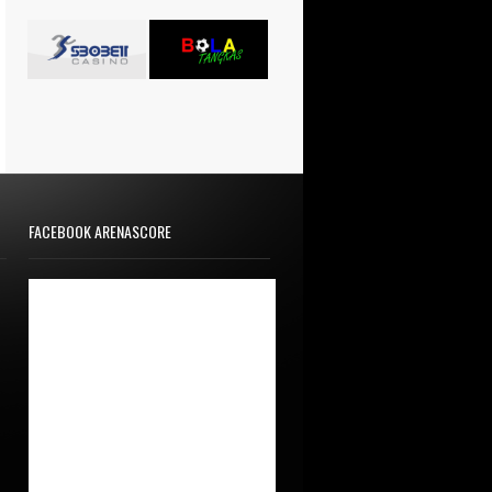
FACEBOOK ARENASCORE