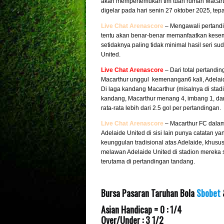
akan mempertemukan tim tuan rumah Macarth
digelar pada hari senin 27 oktober 2025, te
Live Chat Arenascore
– Mengawali pertandin
tentu akan benar-benar memanfaatkan kesemp
setidaknya paling tidak minimal hasil seri 
United.
Live Chat Arenascore
– Dari total pertandi
Macarthur unggul kemenangan6 kali, Adelaide
Di laga kandang Macarthur (misalnya di sta
kandang, Macarthur menang 4, imbang 1, dan
rata-rata lebih dari 2.5 gol per pertandingan.
Live Chat Arenascore
– Macarthur FC dalam
Adelaide United di sisi lain punya catatan y
keunggulan tradisional atas Adelaide, khusu
melawan Adelaide United di stadion mereka 
terutama di pertandingan tandang.
Bursa Pasaran Taruhan Bola
Sbobet
Asian Handicap = 0 : 1/4
Over/Under : 3 1/2