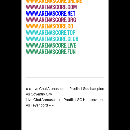
WWW.ARENASCORE.ONLINE
WWW.ARENASCORE.COM
WWW.ARENASCORE.NET
WWW.ARENASCORE.ORG
WWW.ARENASCORE.C
O
WWW.ARENASCORE.TOP
WWW.ARENASCORE.CLUB
WWW.ARENASCORE.LIVE
WWW.ARENASCORE.FUN
« «
Live Chat Arenascore – Prediksi Southampton
Vs Coventry City
Live Chat Arenascore – Prediksi SC Heerenveen
Vs Feyenoord
» »