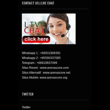
CONTACT US | LIVE CHAT
Whatsapp 1 :
+66931908391
Whatsapp 2 :
+85590337085
Telegram :
+66810837099
Situs Resmi : www.arenascore.com
Situs Alternatif : www.arenascore.net
Situs Mobile: www.arenascore.org
TWITTER
Twitter