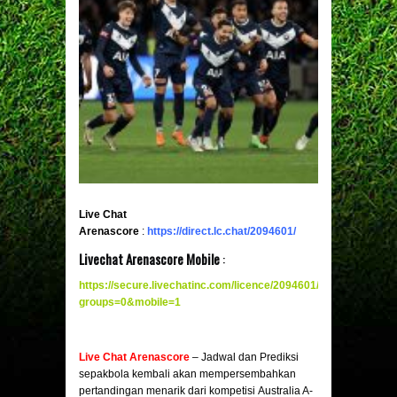
Live Chat
Arenascore
:
https://direct.lc.chat/2094601/
Livechat Arenascore Mobile
:
https://secure.livechatinc.com/licence/2094601/v2/open_chat.c
groups=0&mobile
=
1
Live Chat Arenascore
– Jadwal dan Prediksi
sepakbola kembali akan mempersembahkan
pertandingan menarik dari kompetisi Australia A-