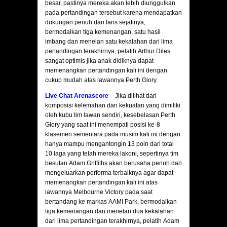
besar, pastinya mereka akan lebih diunggulkan
pada pertandingan tersebut karena mendapatkan
dukungan penuh dari fans sejatinya,
bermodalkan tiga kemenangan, satu hasil
imbang dan menelan satu kekalahan dari lima
pertandingan terakhirnya, pelatih Arthur Diles
sangat optimis jika anak didiknya dapat
memenangkan pertandingan kali ini dengan
cukup mudah atas lawannya Perth Glory.
Live Chat Arenascore
– Jika dilihat dari
komposisi kelemahan dan kekuatan yang dimiliki
oleh kubu tim lawan sendiri, kesebelasan Perth
Glory yang saat ini menempati posisi ke-8
klasemen sementara pada musim kali ini dengan
hanya mampu mengantongin 13 poin dari total
10 laga yang telah mereka lakoni, sepertinya tim
besutan Adam Griffiths akan berusaha penuh dan
mengeluarkan performa terbaiknya agar dapat
memenangkan pertandingan kali ini atas
lawannya Melbourne Victory pada saat
bertandang ke markas AAMI Park, bermodalkan
tiga kemenangan dan menelan dua kekalahan
dari lima pertandingan terakhirnya, pelatih Adam