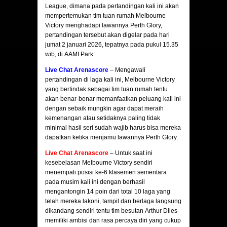
League, dimana pada pertandingan kali ini akan
mempertemukan tim tuan rumah Melbourne
Victory menghadapi lawannya Perth Glory,
pertandingan tersebut akan digelar pada hari
jumat 2 januari 2026, tepatnya pada pukul 15.35
wib, di AAMI Park.
Live Chat Arenascore
– Mengawali
pertandingan di laga kali ini, Melbourne Victory
yang bertindak sebagai tim tuan rumah tentu
akan benar-benar memanfaatkan peluang kali ini
dengan sebaik mungkin agar dapat meraih
kemenangan atau setidaknya paling tidak
minimal hasil seri sudah wajib harus bisa mereka
dapatkan ketika menjamu lawannya Perth Glory.
Live Chat Arenascore
– Untuk saat ini
kesebelasan Melbourne Victory sendiri
menempati posisi ke-6 klasemen sementara
pada musim kali ini dengan berhasil
mengantongin 14 poin dari total 10 laga yang
telah mereka lakoni, tampil dan berlaga langsung
dikandang sendiri tentu tim besutan Arthur Diles
memiliki ambisi dan rasa percaya diri yang cukup