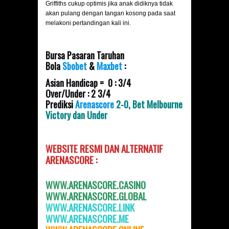
Griffiths cukup optimis jika anak didiknya tidak
akan pulang dengan tangan kosong pada saat
melakoni pertandingan kali ini.
Bursa Pasaran Taruhan
Bola
Sbobet
&
Maxbet
:
Asian Handicap = 0 : 3/4
Over/Under : 2 3/4
Prediksi
Arenascore
2-0, Bet Melbourne
Victory dan Under
WEBSITE RESMI DAN
ALTERNATIF
ARENASCORE :
WWW.ARENASCORE.CASINO
WWW.ARENASCORE.GLOBAL
WWW.ARENASCOR
E.LINK
WWW.ARENASCORE.ME