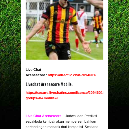
Live Chat
Arenascore
:
https://direct.lc.chat/2094601/
Livechat Arenascore Mobile
:
https://secure.livechatinc.com/licence/2094601/v2/open_chat.c
groups=0&mobile
=1
Live Chat Arenascore
– Jadwal dan Prediksi
sepakbola kembali akan mempersembahkan
pertandingan menarik dari kompetisi Scotland