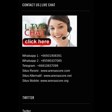
CONTACT US | LIVE CHAT
Whatsapp 1 :
+66931908391
Whatsapp 2 :
+85590337085
Telegram :
+66810837099
Situs Resmi : www.arenascore.com
Situs Alternatif : www.arenascore.net
Situs Mobile: www.arenascore.org
TWITTER
Twitter