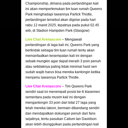
Championship, dimana pada pertandingan kali
ini akan mempertemukan tim tuan rumah Queens
Park menghadapi lawannya Partick Thistle,
pertandingan tersebut akan digelar pada hari
rabu 12 maret 2025, tepatnya pada pukul 02.45
wib, di Stadion Hampden Park (Glasgow)
Live Chat Arenascore
– Mengawali
pertandingan di laga kali ini, Queens Park yang
bertindak sebagai tim tuan rumah tentu akan
memanfaatkan kesempatan kali ini dengan
sebaik mungkin agar dapat meraih 3 poin penuh
atau setidaknya paling tidak minimal hasil seri
sudah wajib harus bisa mereka kantongin ketika
menjamu lawannya Partick Thistle.
Live Chat Arenascore
– Tim Queens Park
sendiri saat ini menempati posisi ke-6 klasemen
sementara pada musim kali ini dengan
mengantongin 33 poin dari total 27 laga yang
telah mereka lakoni, bermain dikandang sendiri
dan mendapatkan dukungan penuh dari fans
sejatinya, tentu pasukan Callum Ian Davidson
akan lebih diunggulkan pada pertandingan kali