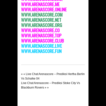
WWW.ARENASCORE.ME
WWW.ARENASCORE.ONLINE
WWW.ARENASCORE.COM
WWW.ARENASCORE.NET
WWW.ARENASCORE.ORG
WWW.ARENASCORE.CO
WWW.ARENASCORE.TOP
WWW.ARENASCORE.CLUB
WWW.ARENASCORE.LIVE
WWW.ARENASCORE.FUN
« «
Live Chat Arenascore – Prediksi Hertha Berlin
Vs Schalke 04
Live Chat Arenascore – Prediksi Stoke City Vs
Blackburn Rovers
» »