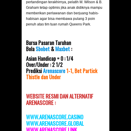
pertandingan terakhirnya, pelatih M. Wilson & B.
Graham tetap optimis jika anak didiknya mampu
memberikan perlawanan dan berjuang habis-
habisan agar bisa membawa pulang 3 poin
penuh atas tim tuan rumah Queens Park.
Bursa Pasaran Taruhan
Bola
Sbobet
&
Maxbet
:
Asian Handicap = 0 : 1/4
Over/Under : 2 1/2
Prediksi
Arenascore
1-1, Bet Partick
Thistle dan Under
WEBSITE RESMI DAN
ALTERNATIF
ARENASCORE :
WWW.ARENASCORE.CASINO
WWW.ARENASCORE.GLOBAL
WWW.ARENASCOR
E.LINK