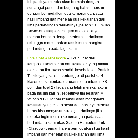
ini, pastinya mereka akan bermain dengan
semangat penuh dan berjuang habis-habisan.
dengan bermodalkan dua kemenangan, satu
hasil imbang dan menelan dua kekalahan dari
lima pertandingan terakhirnya, pelatih Callum Ian
Davidson cukup optimis jika anak didiknya
mampu bermain dengan performa terbaiknya
sehingga memudahkan untuk memenangkan
pertandingan pada laga kali ini.
Live Chat Arenascore
– Jika dilihat dari
komposisi kelemahan dan kekuatan yang dimiliki
oleh kubu tim lawan sendiri, kesebelasan Partick
Thistle yang saat ini bertengger di posisi ke-4
klasemen sementara dengan mengantongin 38
poin dari total 27 laga yang telah mereka lakoni
pada musim kali ini, sepertinya tim besutan M.
Wilson & B. Graham kembali akan mengalami
kesulitan yang cukup besar dan pastinya mereka
harus bisa menyusun strategi terbaiknya jika
mereka ingin meraih kemenangan pada saat
bertandang ke markas Stadion Hampden Park
(Glasgow) dengan hanya bermodalkan tiga hasil
imbang dan menelan dua kekalahan dari lima