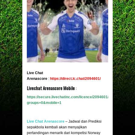
Live Chat
Arenascore
:
https://direct.lc.chat/2094601/
Livechat Arenascore Mobile
:
https://secure.livechatinc.com/licence/2094601/v2/open_chat.c
groups=0&mobile
=
1
Live Chat Arenascore
– Jadwal dan Prediksi
sepakbola kembali akan menyajikan
pertandingan menarik dari kompetisi Norway