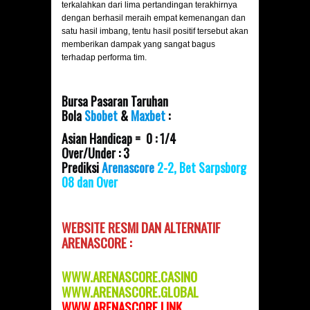
terkalahkan dari lima pertandingan terakhirnya
dengan berhasil meraih empat kemenangan dan
satu hasil imbang, tentu hasil positif tersebut akan
memberikan dampak yang sangat bagus
terhadap performa tim.
Bursa Pasaran Taruhan
Bola
Sbobet
&
Maxbet
:
Asian Handicap = 0 : 1/4
Over/Under : 3
Prediksi
Arenascore
2-2, Bet Sarpsborg
08 dan Over
WEBSITE RESMI DAN
ALTERNATIF
ARENASCORE :
WWW.ARENASCORE.CASINO
WWW.ARENASCORE.GLOBAL
WWW.ARENASCOR
E.LINK