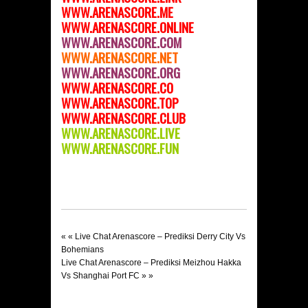
WWW.ARENASCORE.ME
WWW.ARENASCORE.ONLINE
WWW.ARENASCORE.COM
WWW.ARENASCORE.NET
WWW.ARENASCORE.ORG
WWW.ARENASCORE.C
O
WWW.ARENASCORE.TOP
WWW.ARENASCORE.CLUB
WWW.ARENASCORE.LIVE
WWW.ARENASCORE.FUN
« «
Live Chat Arenascore – Prediksi Derry City Vs
Bohemians
Live Chat Arenascore – Prediksi Meizhou Hakka
Vs Shanghai Port FC
» »