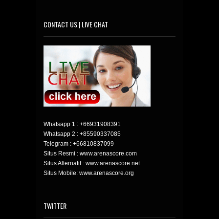
CONTACT US | LIVE CHAT
Whatsapp 1 :
+66931908391
Whatsapp 2 :
+85590337085
Telegram :
+66810837099
Situs Resmi : www.arenascore.com
Situs Alternatif : www.arenascore.net
Situs Mobile: www.arenascore.org
TWITTER