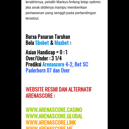
terakhirnya, pelatih Markus Anfang tetap optimis
jika anak didiknya mampu memberikan
perlawanan yang senggit pada pertandingan
tersebut.
Bursa Pasaran Taruhan
Bola
Sbobet
&
Maxbet
:
Asian Handicap = 0 : 1
Over/Under : 3 1/4
Prediksi
Arenascore
4-2, Bet SC
Paderborn 07 dan Over
WEBSITE RESMI DAN
ALTERNATIF
ARENASCORE :
WWW.ARENASCORE.CASINO
WWW.ARENASCORE.GLOBAL
WWW.ARENASCOR
E.LINK
WWW.ARENASCORE.ME