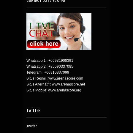
Whatsapp 1 :
+66931908391
Whatsapp 2 :
+85590337085
Telegram :
+66810837099
Situs Resmi : www.arenascore.com
Situs Alternatif : www.arenascore.net
Situs Mobile: www.arenascore.org
TWITTER
Twitter