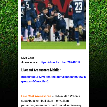
Live Chat
Arenascore
:
https://direct.lc.chat/2094601/
Livechat Arenascore Mobile
:
https://secure.livechatinc.com/licence/2094601/v2/open_chat.c
groups=0&mobile
=1
Live Chat Arenascore
– Jadwal dan Prediksi
sepakbola kembali akan menyajikan
pertandingan menarik dari kompetisi Germany