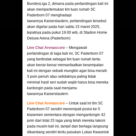
BundesLiga 2, dimana pada pertandingan kali ini
akan mempertemukan tim tuan rumah SC
Paderborn 07 menghadapi
lawannya Kaiserslautern, pertandingan tersebut
akan digelar pada hari sabtu 15 maret 2025,
tepatnya pada pukul 19.00 wib, di Stadion Home
Deluxe Arena (Paderborn)
Live Chat Arenascore
– Mengawali
pertandingan di laga kali ini, SC Paderborn 07
yang bertindak sebagai tim tuan rumah tentu
akan benar-benar memanfaatkan kesempatan
kali ini dengan sebaik mungkin agar bisa meraih
3 poin penuh atau setidaknya paling tidak
minimal hasil seri sudah wajib harus bisa mereka
kantongin pada saat menjamu
lawannya Kaiserslautern.
Live Chat Arenascore
– Untuk saat ini tim SC
Paderborn 07 sendiri menempati posisi ke-5
klasemen sementara dengan mengantongin 42
poin dari total 25 laga yang telah mereka lakoni
pada musim kali ini, tampil dan berlaga langsung
dikandang sendiri tentu pasukan Lukas Kwasniok