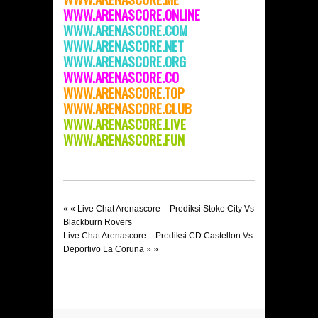
WWW.ARENASCORE.ONLINE
WWW.ARENASCORE.COM
WWW.ARENASCORE.NET
WWW.ARENASCORE.ORG
WWW.ARENASCORE.CO
WWW.ARENASCORE.TOP
WWW.ARENASCORE.CLUB
WWW.ARENASCORE.LIVE
WWW.ARENASCORE.FUN
« «
Live Chat Arenascore – Prediksi Stoke City Vs
Blackburn Rovers
Live Chat Arenascore – Prediksi CD Castellon Vs
Deportivo La Coruna
» »