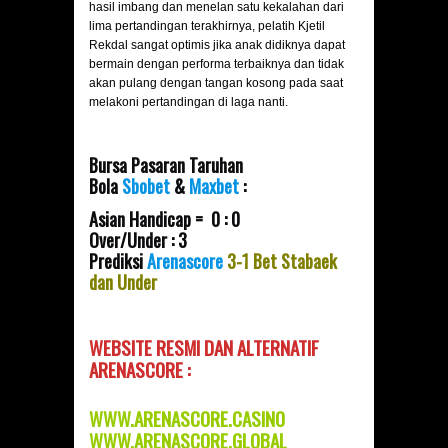
hasil imbang dan menelan satu kekalahan dari
lima pertandingan terakhirnya, pelatih Kjetil
Rekdal sangat optimis jika anak didiknya dapat
bermain dengan performa terbaiknya dan tidak
akan pulang dengan tangan kosong pada saat
melakoni pertandingan di laga nanti.
Bursa Pasaran Taruhan
Bola
Sbobet
&
Maxbet
:
Asian Handicap = 0 : 0
Over/Under : 3
Prediksi
Arenascore
3-1 Bet Stabaek
dan Under
WEBSITE RESMI DAN
ALTERNATIF
ARENASCORE :
WWW.ARENASCORE.CASINO
WWW.ARENASCORE.GLOBAL