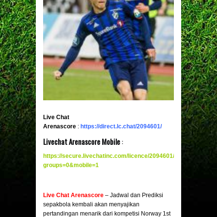
Live Chat
Arenascore
:
https://direct.lc.chat/2094601/
Livechat Arenascore Mobile
:
https://secure.livechatinc.com/licence/2094601/v2/open_chat.c
groups=0&mobile
=
1
Live Chat Arenascore
– Jadwal dan Prediksi
sepakbola kembali akan menyajikan
pertandingan menarik dari kompetisi Norway 1st