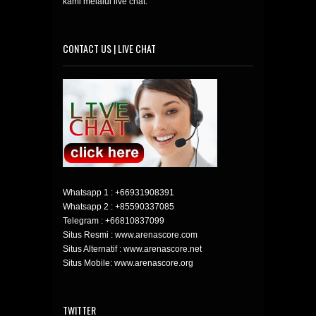
kami melalui live chat.
CONTACT US | LIVE CHAT
Whatsapp 1 :
+66931908391
Whatsapp 2 :
+85590337085
Telegram :
+66810837099
Situs Resmi : www.arenascore.com
Situs Alternatif : www.arenascore.net
Situs Mobile: www.arenascore.org
TWITTER