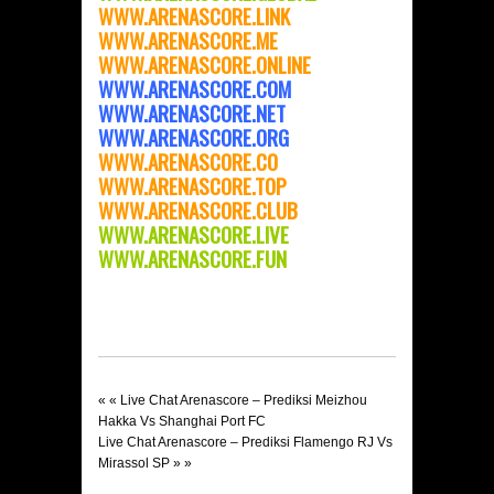
WWW.ARENASCOR
E.LINK
WWW.ARENASCORE.ME
WWW.ARENASCORE.ONLINE
WWW.ARENASCORE.COM
WWW.ARENASCORE.NET
WWW.ARENASCORE.ORG
WWW.ARENASCORE.C
O
WWW.ARENASCORE.TOP
WWW.ARENASCORE.CLUB
WWW.ARENASCORE.LIVE
WWW.ARENASCORE.FUN
« «
Live Chat Arenascore – Prediksi Meizhou
Hakka Vs Shanghai Port FC
Live Chat Arenascore – Prediksi Flamengo RJ Vs
Mirassol SP
» »