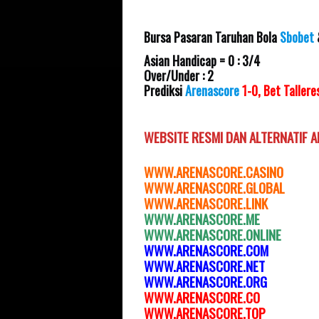
Bursa Pasaran Taruhan Bola
Sbobet
Asian Handicap = 0 : 3/4
Over/Under : 2
Prediksi
Arenascore
1-0, Bet Taller
WEBSITE RESMI DAN
ALTERNATIF 
WWW.ARENASCORE.CASINO
WWW.ARENASCORE.GLOBAL
WWW.ARENASCOR
E.LINK
WWW.ARENASCORE.ME
WWW.ARENASCORE.ONLINE
WWW.ARENASCORE.COM
WWW.ARENASCORE.NET
WWW.ARENASCORE.ORG
WWW.ARENASCORE.C
O
WWW.ARENASCORE.TOP