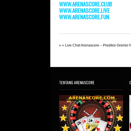
WWW.ARENASCORE.CLUB
WWW.ARENASCORE.LIVE
WWW.ARENASCORE.FUN
« «
Live Chat Arenascore – Prediksi Gremio 
TENTANG ARENASCORE
C