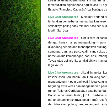
kali ini akan mempertemukan tim tuan ruma
tersebut akan digelar pada hari selasa 19 ag
Estadio “Francisco Cabasés” (La Boutique de B
Live Chat Arenascore
– Melakoni pertanding
tentu akan benar-benar memanfaatkan kesemp
setidaknya paling tidak minimal hasil seri 
Martin San Juan.
Live Chat Arenascore
– Untuk saat ini pas
dengan hanya mampu mengantongin 4 poin dari
dikandang sendiri dan mendapatkan dukungan 
semangat dan rasa percaya diri yang cukup b
berbekal dua kemenangan, satu hasil imbang 
Tevez tetap optimis jika anak didiknya ma
laga kali ini.
Live Chat Arenascore
– Jika ditinjau dari k
kesebelasan San Martin San Juan yang saat
mengantongin 4 poin dari total 4 laga yang t
berjuang extra keras dan mengeluarkan perm
rumah Talleres Cordoba pada saat bertandan
Boutique de Barrio Jardín) | C.A.T. berbekal
pertandingan terakhirnya, pelatih Raúl Antu
dan tidak akan pulang dengan tangan kosong