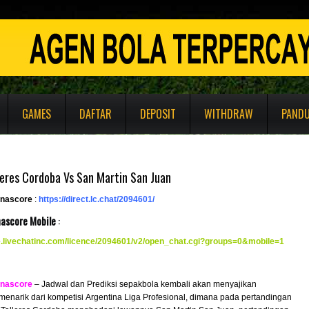
GAMES
DAFTAR
DEPOSIT
WITHDRAW
PAND
leres Cordoba Vs San Martin San Juan
enascore
:
https://direct.lc.chat/2094601/
nascore Mobile
:
re.livechatinc.com/licence/2094601/v2/open_chat.cgi?groups=0&mobile
=
1
enascore
– Jadwal dan Prediksi sepakbola kembali akan menyajikan
menarik dari kompetisi Argentina Liga Profesional, dimana pada pertandingan