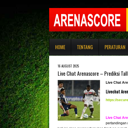
HOME
TENTANG
PERATURAN
16 AUGUST 2025
Live Chat Arenascore – Prediksi Tal
Live Chat Ar
Livechat Are
https://secu
Live Chat Ar
pertandingan 