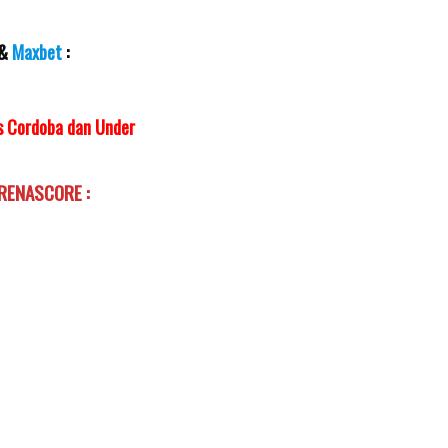
&
Maxbet
:
es Cordoba dan Under
ARENASCORE :