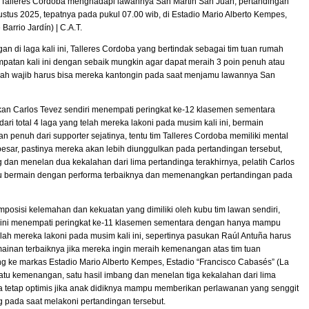
h Talleres Cordoba menghadapi lawannya San Martin San Juan, pertandingan
ustus 2025, tepatnya pada pukul 07.00 wib, di Estadio Mario Alberto Kempes,
arrio Jardín) | C.A.T.
an di laga kali ini, Talleres Cordoba yang bertindak sebagai tim tuan rumah
atan kali ini dengan sebaik mungkin agar dapat meraih 3 poin penuh atau
sudah wajib harus bisa mereka kantongin pada saat menjamu lawannya San
ukan Carlos Tevez sendiri menempati peringkat ke-12 klasemen sementara
 total 4 laga yang telah mereka lakoni pada musim kali ini, bermain
penuh dari supporter sejatinya, tentu tim Talleres Cordoba memiliki mental
esar, pastinya mereka akan lebih diunggulkan pada pertandingan tersebut,
dan menelan dua kekalahan dari lima pertandinga terakhirnya, pelatih Carlos
mpu bermain dengan performa terbaiknya dan memenangkan pertandingan pada
omposisi kelemahan dan kekuatan yang dimiliki oleh kubu tim lawan sendiri,
 ini menempati peringkat ke-11 klasemen sementara dengan hanya mampu
elah mereka lakoni pada musim kali ini, sepertinya pasukan Raúl Antuña harus
ainan terbaiknya jika mereka ingin meraih kemenangan atas tim tuan
g ke markas Estadio Mario Alberto Kempes, Estadio “Francisco Cabasés” (La
 satu kemenangan, satu hasil imbang dan menelan tiga kekalahan dari lima
ña tetap optimis jika anak didiknya mampu memberikan perlawanan yang senggit
 pada saat melakoni pertandingan tersebut.