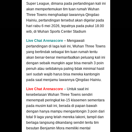
Super League, dimana pada pertandingan kali ini
akan mempertemukan tim tuan rumah Wuhan
Three Towns menghadapi lawannya Qingdao
Hainiu, pertandingan tersebut akan digelar pada
hari rabu 6 mei 2026, tepatnya pada pukul 18.00
wib, di Wuhan Sports Center Stadium
Live Chat Arenascore
– Mengawali
pertandingan di laga kali ini, Wuhan Three Towns
yang bertindak sebagai tim tuan rumah tentu
akan benar-benar memanfaatkan peluang kali ini
dengan sebaik mungkin agar bisa meraih 3 poin
penuh atau setidaknya paling tidak minimal hasil
seri sudah wajib harus bisa mereka kantongin
pada saat menjamu lawannya Qingdao Hainiu.
Live Chat Arenascore
– Untuk saat ini
kesebelasan Wuhan Three Towns sendiri
menempati peringkat ke-15 klasemen sementara
pada musim kali ini, berada di papan bawah
dengan hanya mampu mengantongin 3 poin dari
total 9 laga yang telah mereka lakoni, tampil dan
berlaga langsung dikandang sendiri tentu tim
besutan Benjamin Mora memiliki mental