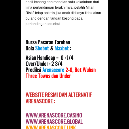
hasil imbang dan menelan satu kekalahan dari
lima pertandingan terakhirnya, pelatih Milan
Ristić tetap optimis jika anak didiknya tidak akan
pulang dengan tangan kosong pada
pertandingan tersebut.
Bursa Pasaran Taruhan
Bola
Sbobet
&
Maxbet
:
Asian Handicap = 0 : 1/4
Over/Under : 2 3/4
Prediksi
Arenascore
2-0, Bet Wuhan
Three Towns dan Under
WEBSITE RESMI DAN
ALTERNATIF
ARENASCORE :
WWW.ARENASCORE.CASINO
WWW.ARENASCORE.GLOBAL
WWW.ARENASCOR
E.LINK