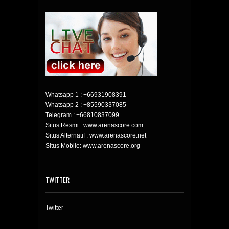
Whatsapp 1 :
+66931908391
Whatsapp 2 :
+85590337085
Telegram :
+66810837099
Situs Resmi : www.arenascore.com
Situs Alternatif : www.arenascore.net
Situs Mobile: www.arenascore.org
TWITTER
Twitter