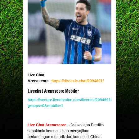
Live Chat
Arenascore
:
https://direct.lc.chat/2094601/
Livechat Arenascore Mobile
:
https://secure.livechatinc.com/licence/2094601/v2/open_chat.c
groups=0&mobile
=
1
Live Chat Arenascore
– Jadwal dan Prediksi
sepakbola kembali akan menyajikan
pertandingan menarik dari kompetisi China