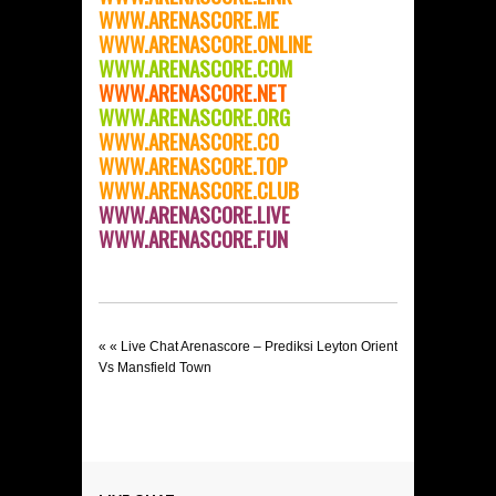
WWW.ARENASCORE.ME
WWW.ARENASCORE.ONLINE
WWW.ARENASCORE.COM
WWW.ARENASCORE.NET
WWW.ARENASCORE.ORG
WWW.ARENASCORE.C
O
WWW.ARENASCORE.TOP
WWW.ARENASCORE.CLUB
WWW.ARENASCORE.LIVE
WWW.ARENASCORE.FUN
« «
Live Chat Arenascore – Prediksi Leyton Orient
Vs Mansfield Town