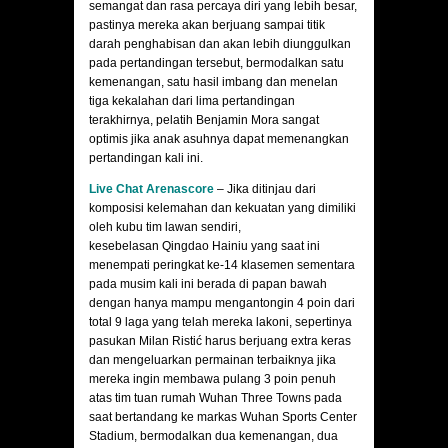
semangat dan rasa percaya diri yang lebih besar,
pastinya mereka akan berjuang sampai titik
darah penghabisan dan akan lebih diunggulkan
pada pertandingan tersebut, bermodalkan satu
kemenangan, satu hasil imbang dan menelan
tiga kekalahan dari lima pertandingan
terakhirnya, pelatih Benjamin Mora sangat
optimis jika anak asuhnya dapat memenangkan
pertandingan kali ini.
Live Chat Arenascore
– Jika ditinjau dari
komposisi kelemahan dan kekuatan yang dimiliki
oleh kubu tim lawan sendiri,
kesebelasan Qingdao Hainiu yang saat ini
menempati peringkat ke-14 klasemen sementara
pada musim kali ini berada di papan bawah
dengan hanya mampu mengantongin 4 poin dari
total 9 laga yang telah mereka lakoni, sepertinya
pasukan Milan Ristić harus berjuang extra keras
dan mengeluarkan permainan terbaiknya jika
mereka ingin membawa pulang 3 poin penuh
atas tim tuan rumah Wuhan Three Towns pada
saat bertandang ke markas Wuhan Sports Center
Stadium, bermodalkan dua kemenangan, dua