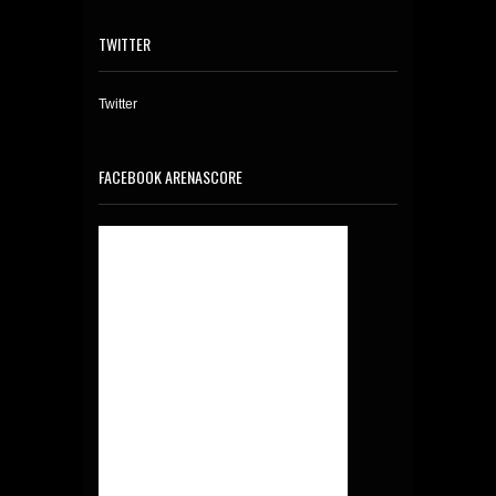
TWITTER
Twitter
FACEBOOK ARENASCORE