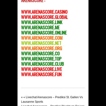
ARENASCORE :
WWW.ARENASCORE.CASINO
WWW.ARENASCORE.GLOBAL
WWW.ARENASCOR
E.LINK
WWW.ARENASCORE.ME
WWW.ARENASCORE.ONLINE
WWW.ARENASCORE.COM
WWW.ARENASCORE.NET
WWW.ARENASCORE.ORG
WWW.ARENASCORE.CO
WWW.ARENASCORE.TOP
WWW.ARENASCORE.CLUB
WWW.ARENASCORE.LIVE
WWW.ARENASCORE.FUN
« «
Livechat Arenascore – Prediksi St. Gallen Vs
Lausanne Sports