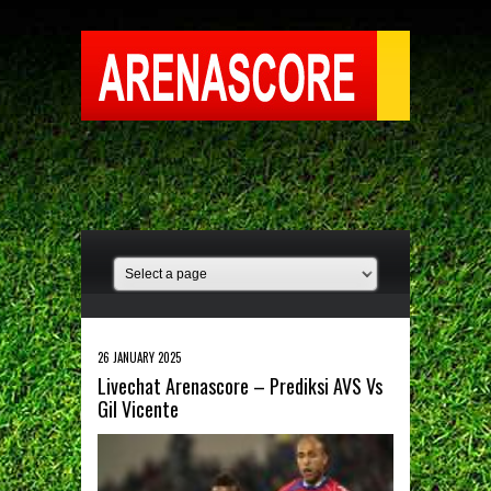
26 JANUARY 2025
Livechat Arenascore – Prediksi AVS Vs
Gil Vicente