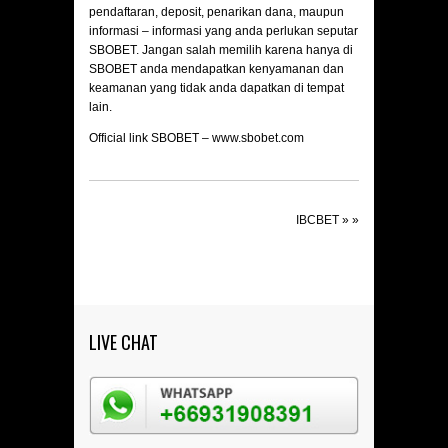
pendaftaran, deposit, penarikan dana, maupun
informasi – informasi yang anda perlukan seputar
SBOBET. Jangan salah memilih karena hanya di
SBOBET anda mendapatkan kenyamanan dan
keamanan yang tidak anda dapatkan di tempat
lain.
Official link SBOBET – www.sbobet.com
IBCBET
» »
LIVE CHAT