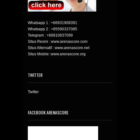
Whatsapp 1 :
+66931908391
Whatsapp 2 :
+85590337085
Telegram :
+66810837099
Situs Resmi : www.arenascore.com
Situs Alternatif : www.arenascore.net
Situs Mobile: www.arenascore.org
TWITTER
Twitter
FACEBOOK ARENASCORE