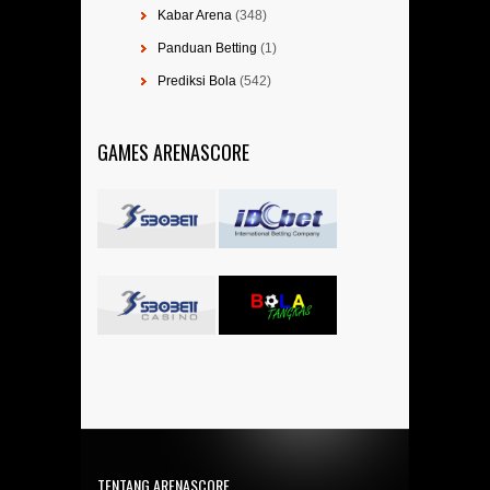
Kabar Arena
(348)
Panduan Betting
(1)
Prediksi Bola
(542)
GAMES ARENASCORE
TENTANG ARENASCORE