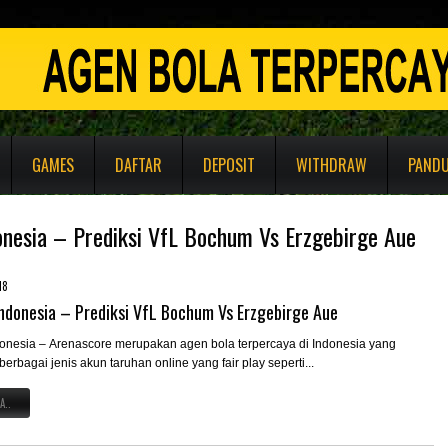
GAMES
DAFTAR
DEPOSIT
WITHDRAW
PAND
onesia – Prediksi VfL Bochum Vs Erzgebirge Aue
18
ndonesia – Prediksi VfL Bochum Vs Erzgebirge Aue
onesia – Arenascore merupakan agen bola terpercaya di Indonesia yang
rbagai jenis akun taruhan online yang fair play seperti...
A..