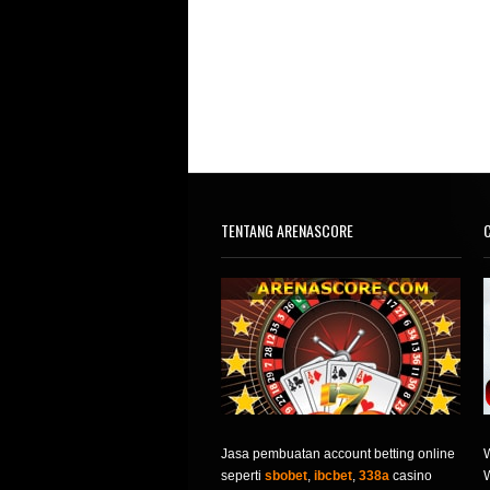
TENTANG ARENASCORE
C
Jasa pembuatan account betting online
seperti
sbobet
,
ibcbet
,
338a
casino