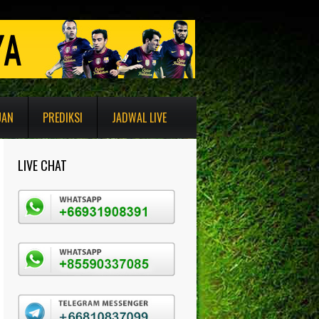
UAN
PREDIKSI
JADWAL LIVE
LIVE CHAT