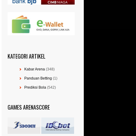
KATEGORI ARTIKEL
Kabar Arena
(348)
Panduan Betting
(1)
Prediksi Bola
(542)
GAMES ARENASCORE