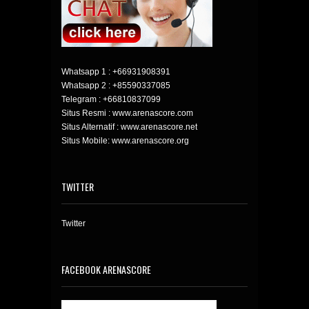
Whatsapp 1 :
+66931908391
Whatsapp 2 :
+85590337085
Telegram :
+66810837099
Situs Resmi : www.arenascore.com
Situs Alternatif : www.arenascore.net
Situs Mobile: www.arenascore.org
TWITTER
Twitter
FACEBOOK ARENASCORE