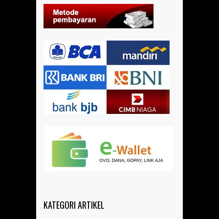
KATEGORI ARTIKEL