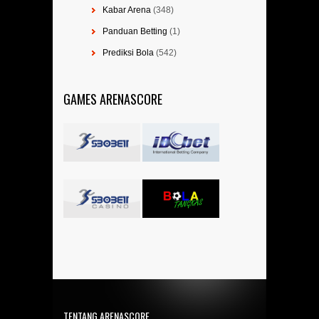
Kabar Arena
(348)
Panduan Betting
(1)
Prediksi Bola
(542)
GAMES ARENASCORE
TENTANG ARENASCORE