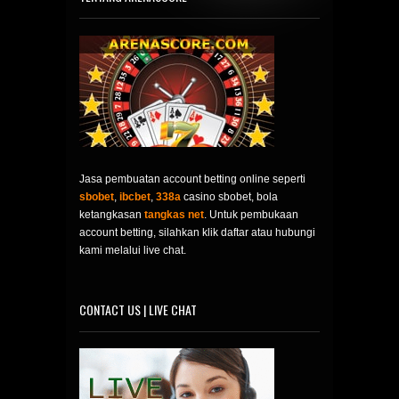
Jasa pembuatan account betting online seperti
sbobet
,
ibcbet
,
338a
casino sbobet, bola
ketangkasan
tangkas net
. Untuk pembukaan
account betting, silahkan klik daftar atau hubungi
kami melalui live chat.
CONTACT US | LIVE CHAT