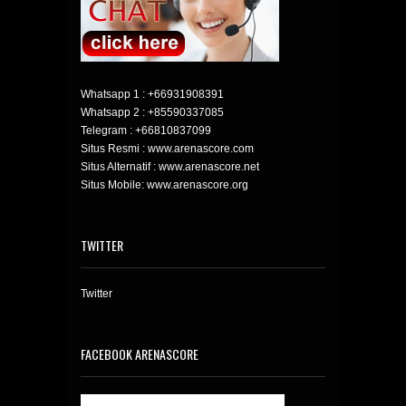
Whatsapp 1 :
+66931908391
Whatsapp 2 :
+85590337085
Telegram :
+66810837099
Situs Resmi : www.arenascore.com
Situs Alternatif : www.arenascore.net
Situs Mobile: www.arenascore.org
TWITTER
Twitter
FACEBOOK ARENASCORE