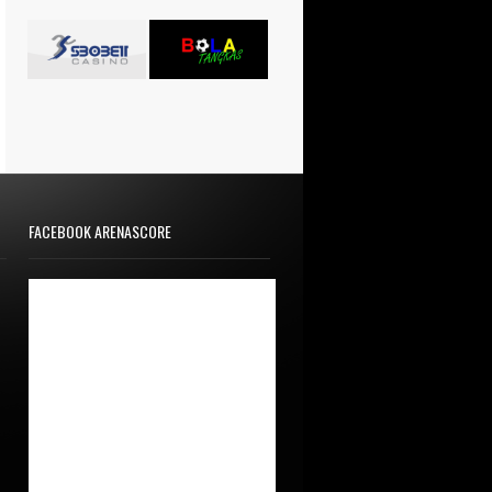
FACEBOOK ARENASCORE