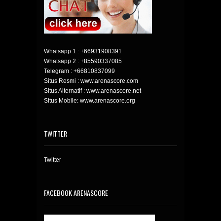
Whatsapp 1 :
+66931908391
Whatsapp 2 :
+85590337085
Telegram :
+66810837099
Situs Resmi : www.arenascore.com
Situs Alternatif : www.arenascore.net
Situs Mobile: www.arenascore.org
TWITTER
Twitter
FACEBOOK ARENASCORE