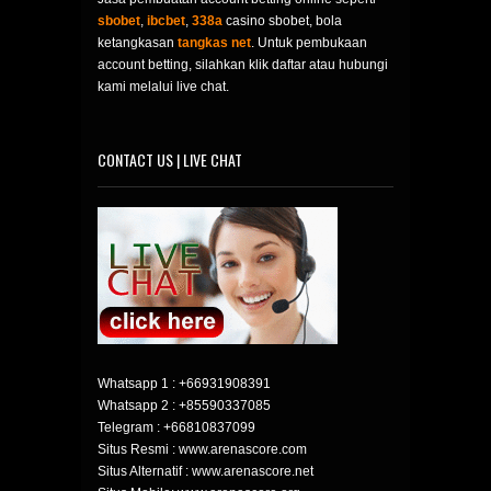
sbobet
,
ibcbet
,
338a
casino sbobet, bola
ketangkasan
tangkas net
. Untuk pembukaan
account betting, silahkan klik daftar atau hubungi
kami melalui live chat.
CONTACT US | LIVE CHAT
Whatsapp 1 :
+66931908391
Whatsapp 2 :
+85590337085
Telegram :
+66810837099
Situs Resmi : www.arenascore.com
Situs Alternatif : www.arenascore.net