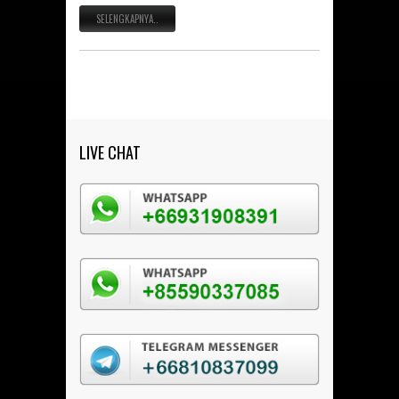
SELENGKAPNYA..
LIVE CHAT