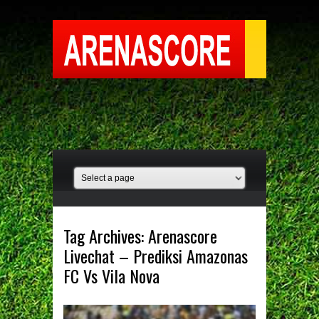
Tag Archives:
Arenascore
Livechat – Prediksi Amazonas
FC Vs Vila Nova