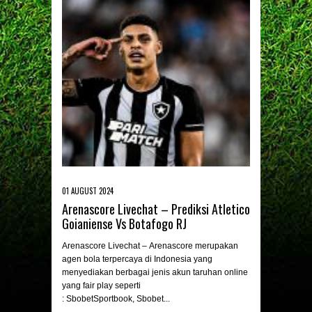
01 AUGUST 2024
Arenascore Livechat – Prediksi Atletico
Goianiense Vs Botafogo RJ
Arenascore Livechat – Arenascore merupakan
agen bola terpercaya di Indonesia yang
menyediakan berbagai jenis akun taruhan online
yang fair play seperti
: SbobetSportbook, Sbobet...