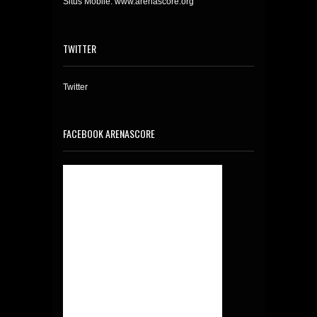
Situs Mobile: www.arenascore.org
TWITTER
Twitter
FACEBOOK ARENASCORE