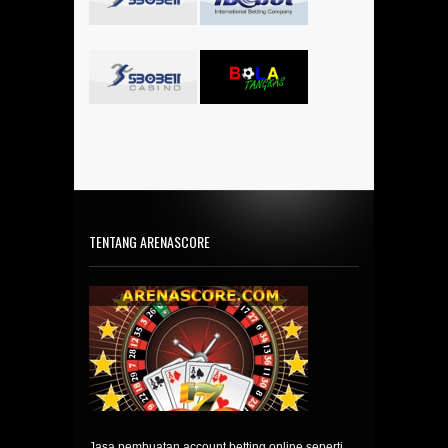
TENTANG ARENASCORE
Jasa pembuatan account betting online seperti