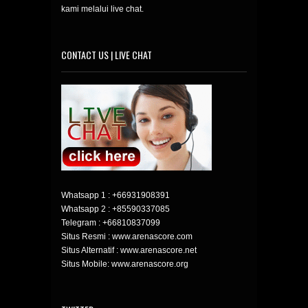
kami melalui live chat.
CONTACT US | LIVE CHAT
Whatsapp 1 :
+66931908391
Whatsapp 2 :
+85590337085
Telegram :
+66810837099
Situs Resmi : www.arenascore.com
Situs Alternatif : www.arenascore.net
Situs Mobile: www.arenascore.org