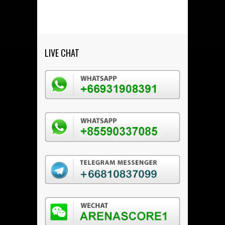
LIVE CHAT