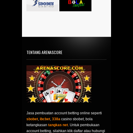
TENTANG ARENASCORE
Jasa pembuatan account betting online seperti
sbobet
,
ibcbet
,
338a
casino sbobet, bola
ketangkasan
tangkas net
. Untuk pembukaan
account betting, silahkan klik daftar atau hubungi