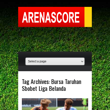
Tag Archives:
Bursa Taruhan
Sbobet Liga Belanda