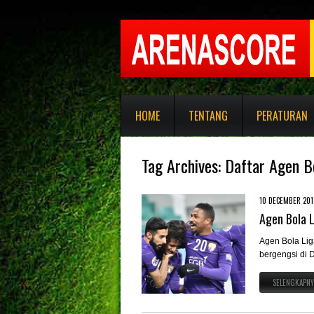
HOME
TENTANG
PERATURAN
Tag Archives:
Daftar Agen B
10 DECEMBER 201
Agen Bola L
Agen Bola Lig
bergengsi di D
SELENGKAPNY