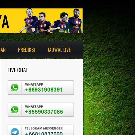
UAN
PREDIKSI
JADWAL LIVE
LIVE CHAT