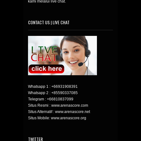
kami melalui live chat.
CONTACT US | LIVE CHAT
Whatsapp 1 :
+66931908391
Whatsapp 2 :
+85590337085
Telegram :
+66810837099
Situs Resmi : www.arenascore.com
Situs Alternatif : www.arenascore.net
Situs Mobile: www.arenascore.org
TWITTER