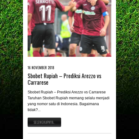
16 NOVEMBER 2018
Sbobet Rupiah – Prediksi Arezzo vs
Carrarese
Sbobet Rupiah – Prediksi Arezzo vs Carrarese
Taruhan Sbobet Rupiah memang selalu menjadi
yang nomor satu di Indonesia. Bagaimana
tidak?...
SELENGKAPNYA..