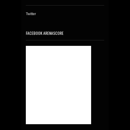
Twitter
FACEBOOK ARENASCORE