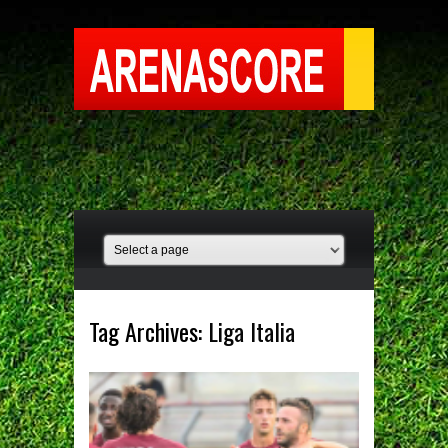
Tag Archives:
Liga Italia