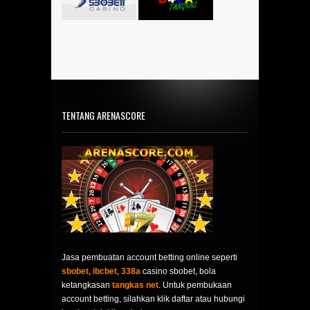
TENTANG ARENASCORE
Jasa pembuatan account betting online seperti
sbobet
,
ibcbet
,
338a
casino sbobet, bola
ketangkasan
tangkas net
. Untuk pembukaan
account betting, silahkan klik daftar atau hubungi