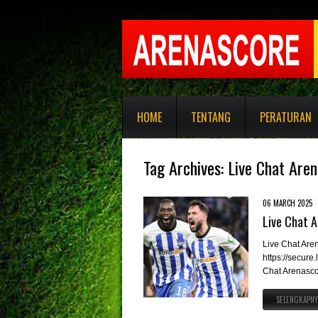
HOME
TENTANG
PERATURAN
Tag Archives:
Live Chat Aren
06 MARCH 2025
Live Chat A
Live Chat Aren
https://secur
Chat Arenasco
SELENGKAPNY