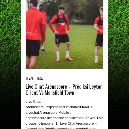
14 APRIL 2026
Live Chat Arenascore – Prediksi Leyton
Orient Vs Mansfield Town
Live Chat
Arenascore : https://direct.lc.chat/2094601/
Livechat Arenascore Mobile :
https://secure.livechatinc.com/licence/2094601/v2/open_chat.cgi?
groups=0&mobile=1 Live Chat Arenascore –