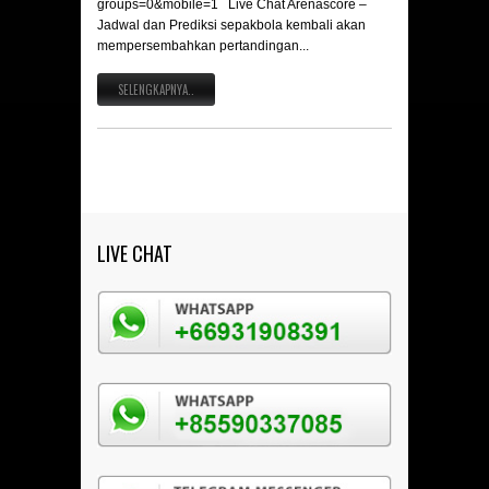
groups=0&mobile=1 Live Chat Arenascore –
Jadwal dan Prediksi sepakbola kembali akan
mempersembahkan pertandingan...
SELENGKAPNYA..
LIVE CHAT