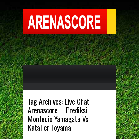
Tag Archives:
Live Chat
Arenascore – Prediksi
Montedio Yamagata Vs
Kataller Toyama