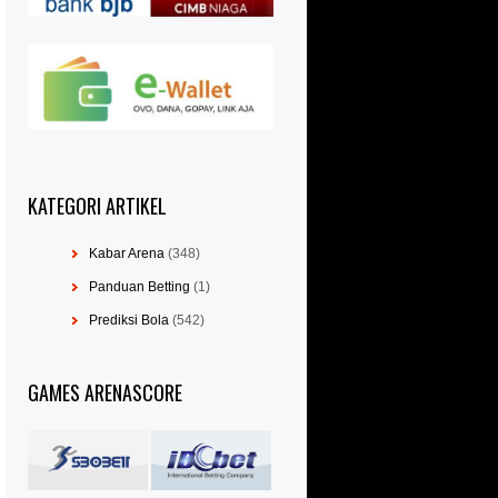
KATEGORI ARTIKEL
Kabar Arena
(348)
Panduan Betting
(1)
Prediksi Bola
(542)
GAMES ARENASCORE