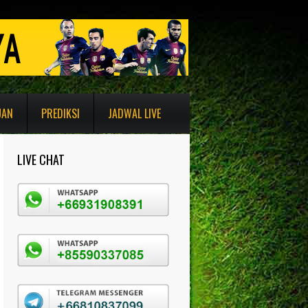
UAN
PREDIKSI
JADWAL LIVE
LIVE CHAT