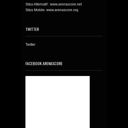
Situs Alternatif : www.arenascore.net
Situs Mobile: www.arenascore.org
TWITTER
Twitter
FACEBOOK ARENASCORE