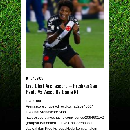
10 JUNE 2025
Live Chat Arenascore – Prediksi Sao
Paulo Vs Vasco Da Gama RJ
Live Chat
Arenascore : https://direct.lc.chat/2094601/
Livechat Arenascore Mobile :
https://secure.livechatinc.com/licence/2094601/v2/open_chat.cgi?
groups=0&mobile=1 Live Chat Arenascore –
Jadwal dan Prediksi sepakbola kembali akan