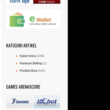
KATEGORI ARTIKEL
Kabar Arena
(348)
Panduan Betting
(1)
Prediksi Bola
(542)
GAMES ARENASCORE