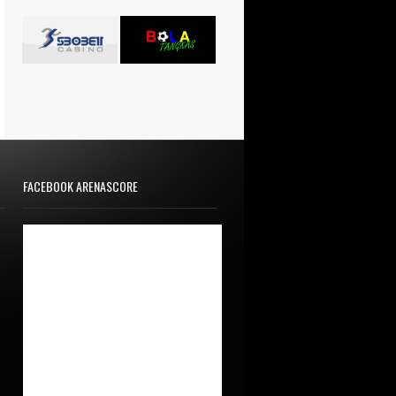
FACEBOOK ARENASCORE