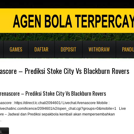
GAMES
DAFTAR
DEPOSIT
WITHDRAW
PAND
ascore – Prediksi Stoke City Vs Blackburn Rovers
renascore – Prediksi Stoke City Vs Blackburn Rovers
ascore : https://direct.lc.chat/2094601/ Livechat Arenascore Mobile :
e.livechatinc.com/licence/2094601/v2/open_chat.cgi?groups=0&mobile=1 Live
ore – Jadwal dan Prediksi sepakbola kembali akan mempersembahkan
.
A..