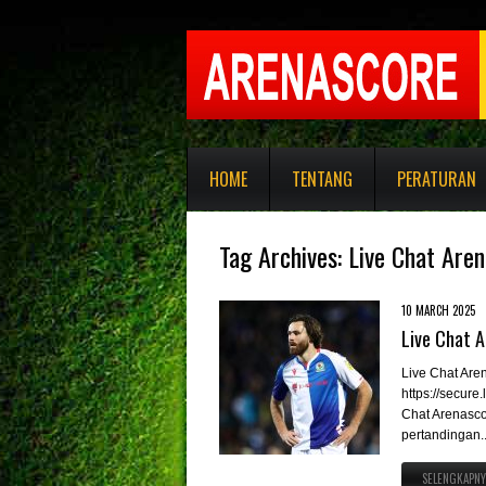
HOME
TENTANG
PERATURAN
Tag Archives:
Live Chat Aren
10 MARCH 2025
Live Chat A
Live Chat Aren
https://secur
Chat Arenasc
pertandingan..
SELENGKAPNY