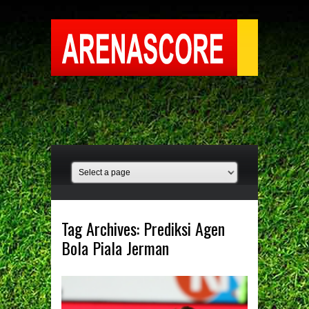
Tag Archives:
Prediksi Agen
Bola Piala Jerman