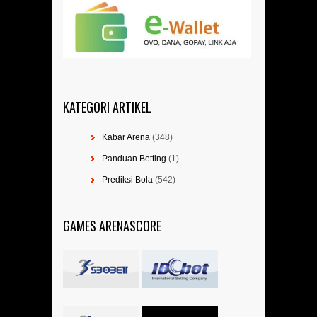
KATEGORI ARTIKEL
Kabar Arena
(348)
Panduan Betting
(1)
Prediksi Bola
(542)
GAMES ARENASCORE