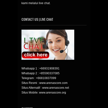
kami melalui live chat.
CONTACT US | LIVE CHAT
Whatsapp 1 :
+66931908391
Whatsapp 2 :
+85590337085
Telegram :
+66810837099
Situs Resmi : www.arenascore.com
Situs Alternatif : www.arenascore.net
Situs Mobile: www.arenascore.org