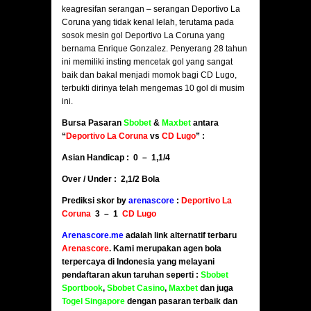
keagresifan serangan – serangan Deportivo La
Coruna yang tidak kenal lelah, terutama pada
sosok mesin gol Deportivo La Coruna yang
bernama Enrique Gonzalez. Penyerang 28 tahun
ini memiliki insting mencetak gol yang sangat
baik dan bakal menjadi momok bagi CD Lugo,
terbukti dirinya telah mengemas 10 gol di musim
ini.
Bursa Pasaran
Sbobet
&
Maxbet
antara
“
Deportivo La Coruna
vs
CD Lugo
” :
Asian Handicap : 0 – 1,1/4
Over / Under : 2,1/2 Bola
Prediksi skor by
arenascore
:
Deportivo La
Coruna
3 – 1
CD Lugo
Arenascore.me
adalah link alternatif terbaru
Arenascore
. Kami merupakan agen bola
terpercaya di Indonesia yang melayani
pendaftaran akun taruhan seperti :
Sbobet
Sportbook
,
Sbobet Casino
,
Maxbet
dan juga
Togel Singapore
dengan pasaran terbaik dan