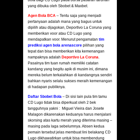
yang dibuka oleh Sbobet & Maxbet.
Agen Bola BCA
– Tentu saja yang menjadi
pertanyaan adalah mana yang bagus untuk
dipilih atau dijagokan, Deportivo La Coruna yang
memberikan voor atau CD Lugo yang
mendapatkan voor. Menurut pengamatan
tim
prediksi agen bola arenascore
pilihan yang
tepat dan bisa memberikan kita kemenangan
nampaknya adalah
Deportivo La Coruna
.
Pasalnya tim tuan rumah memiliki catatan
kandang yang begitu apik di musim ini, dimana
mereka belum terkalahkan di kandangnya sendiri
bahkan nyaris selalu sukses meraih kemenangan
di hadapan publiknya.
Daftar Sbobet Bola
– Di sisi lain pula tim tamu
CD Lugo tidak bisa diperkuat oleh 2 bek
tangguhnya yakni : Miguel Vieira dan Josete
Malagon dikarenakan keduanya harus menjalani
skorsing atas kartu merah yang diterima masing –
masing pada laga sebelumnya. Absen kedua
pemain tersebut jelas membuat lini belakang CD
Lugo dikhawatirkan untuk bisa membendung