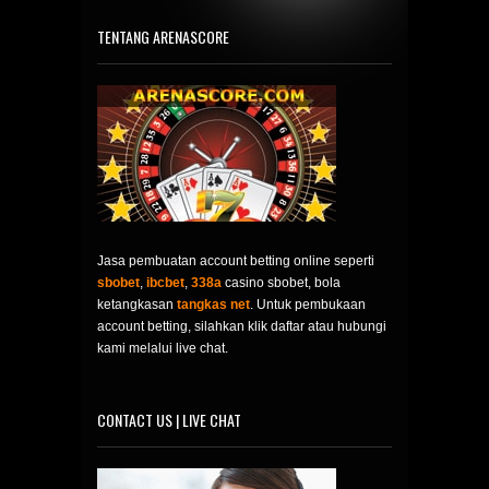
TENTANG ARENASCORE
Jasa pembuatan account betting online seperti
sbobet
,
ibcbet
,
338a
casino sbobet, bola
ketangkasan
tangkas net
. Untuk pembukaan
account betting, silahkan klik daftar atau hubungi
kami melalui live chat.
CONTACT US | LIVE CHAT