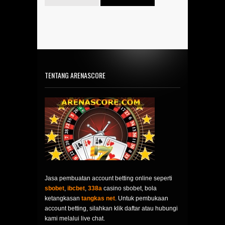
TENTANG ARENASCORE
Jasa pembuatan account betting online seperti
sbobet
,
ibcbet
,
338a
casino sbobet, bola
ketangkasan
tangkas net
. Untuk pembukaan
account betting, silahkan klik daftar atau hubungi
kami melalui live chat.