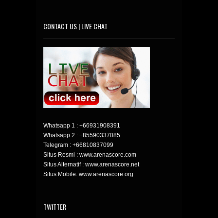
CONTACT US | LIVE CHAT
Whatsapp 1 :
+66931908391
Whatsapp 2 :
+85590337085
Telegram :
+66810837099
Situs Resmi : www.arenascore.com
Situs Alternatif : www.arenascore.net
Situs Mobile: www.arenascore.org
TWITTER