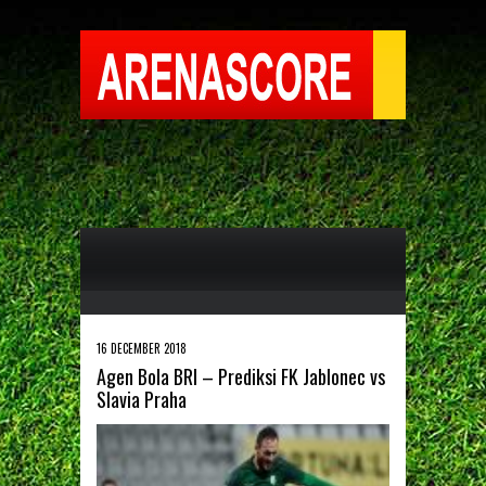
16 DECEMBER 2018
Agen Bola BRI – Prediksi FK Jablonec vs
Slavia Praha