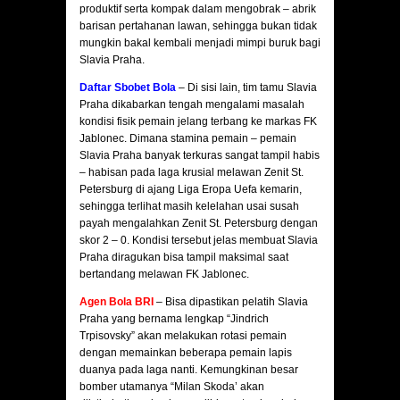
produktif serta kompak dalam mengobrak – abrik
barisan pertahanan lawan, sehingga bukan tidak
mungkin bakal kembali menjadi mimpi buruk bagi
Slavia Praha.
Daftar Sbobet Bola
– Di sisi lain, tim tamu Slavia
Praha dikabarkan tengah mengalami masalah
kondisi fisik pemain jelang terbang ke markas FK
Jablonec. Dimana stamina pemain – pemain
Slavia Praha banyak terkuras sangat tampil habis
– habisan pada laga krusial melawan Zenit St.
Petersburg di ajang Liga Eropa Uefa kemarin,
sehingga terlihat masih kelelahan usai susah
payah mengalahkan Zenit St. Petersburg dengan
skor 2 – 0. Kondisi tersebut jelas membuat Slavia
Praha diragukan bisa tampil maksimal saat
bertandang melawan FK Jablonec.
Agen Bola BRI
– Bisa dipastikan pelatih Slavia
Praha yang bernama lengkap “Jindrich
Trpisovsky” akan melakukan rotasi pemain
dengan memainkan beberapa pemain lapis
duanya pada laga nanti. Kemungkinan besar
bomber utamanya “Milan Skoda’ akan