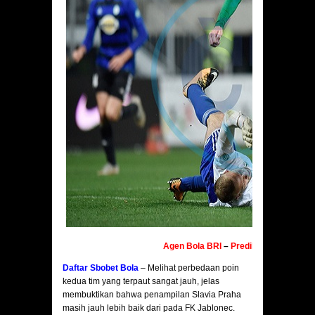
Agen Bola BRI
–
Prediksi FK Jablone
Daftar Sbobet Bola
– Melihat perbedaan poin
kedua tim yang terpaut sangat jauh, jelas
membuktikan bahwa penampilan Slavia Praha
masih jauh lebih baik dari pada FK Jablonec.