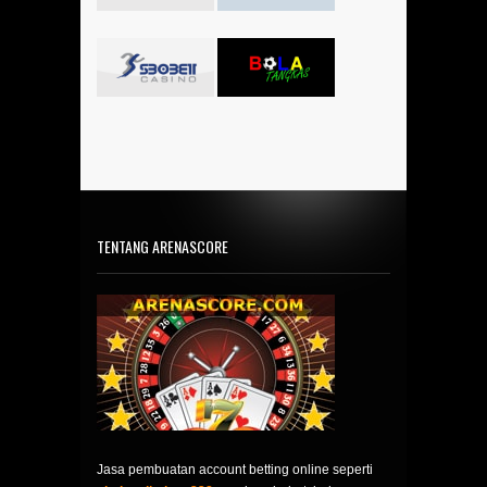
TENTANG ARENASCORE
Jasa pembuatan account betting online seperti