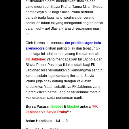
diistirahatkan demi memulihkan stamina dari
sang mesin gol Slavia Praha. Tanpa Milan Skoda
nampaknya sulit bagi Slavia Praha berbuat
banyak pada laga nanti, soalnya penyerang
senior 32 tahun ini yang mengambil bagian besar
dalam gol – gol Slavia Praha di sepanjang musim
ini.
Oleh karena itu, menurut
tim prediksi agen bola
arenascore
pilihan paling bijak dan tepat untuk
duel laga ini adalah memasang tim tuan rumah
FK Jablonec
yang mendapatkan fur 1/2 bola dari
Slavia Praha. Pasalnya tidak mudah bagi FK
Jablonec bisa terkalahkan di kandangnya sendiri,
karena selain jago kandang tim tamu Slavia
Praha juga tidak datang dengan kekuatan
terbaiknya. Malah sebaliknya FK Jablonec yang
diprediksikan berpeluang besar kembali meraih
kemenangan pada pertemuan nanti.
Bursa Pasaran
Sbobet
&
Maxbet
antara “
FK
Jablonec
vs
Slavia Praha
” :
Asian Handicap : 1/4 – 0