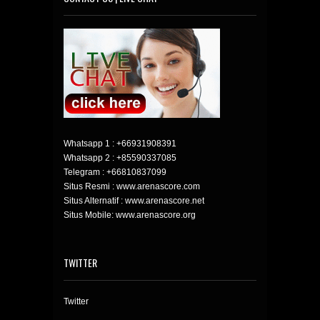
Whatsapp 1 :
+66931908391
Whatsapp 2 :
+85590337085
Telegram :
+66810837099
Situs Resmi : www.arenascore.com
Situs Alternatif : www.arenascore.net
Situs Mobile: www.arenascore.org
TWITTER
Twitter