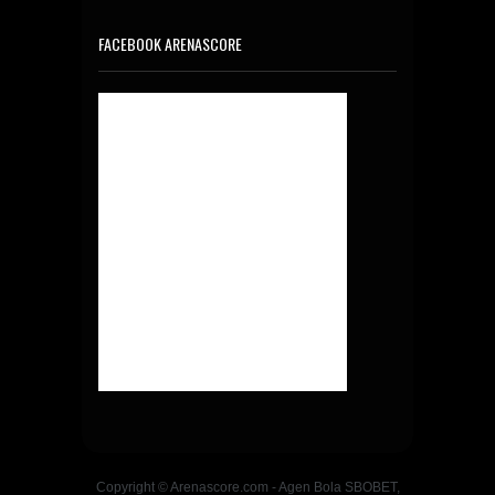
FACEBOOK ARENASCORE
Copyright © Arenascore.com - Agen Bola SBOBET,