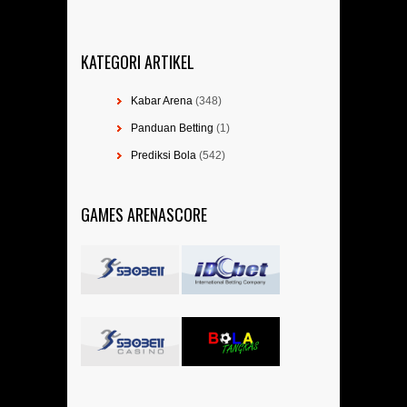
KATEGORI ARTIKEL
Kabar Arena
(348)
Panduan Betting
(1)
Prediksi Bola
(542)
GAMES ARENASCORE