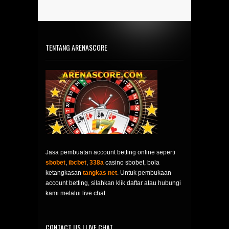
TENTANG ARENASCORE
Jasa pembuatan account betting online seperti
sbobet
,
ibcbet
,
338a
casino sbobet, bola
ketangkasan
tangkas net
. Untuk pembukaan
account betting, silahkan klik daftar atau hubungi
kami melalui live chat.
CONTACT US | LIVE CHAT