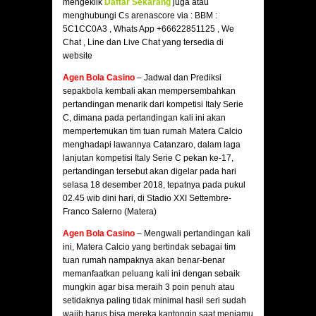
mengeklik
Daftar Sekarang
juga atau
menghubungi Cs arenascore via : BBM :
5C1CC0A3 , Whats App +66622851125 , We
Chat , Line dan Live Chat yang tersedia di
website
Agen Bola Casino
– Jadwal dan Prediksi
sepakbola kembali akan mempersembahkan
pertandingan menarik dari kompetisi Italy Serie
C, dimana pada pertandingan kali ini akan
mempertemukan tim tuan rumah Matera Calcio
menghadapi lawannya Catanzaro, dalam laga
lanjutan kompetisi Italy Serie C pekan ke-17,
pertandingan tersebut akan digelar pada hari
selasa 18 desember 2018, tepatnya pada pukul
02.45 wib dini hari, di Stadio XXI Settembre-
Franco Salerno (Matera)
Agen Bola Casino
– Mengwali pertandingan kali
ini, Matera Calcio yang bertindak sebagai tim
tuan rumah nampaknya akan benar-benar
memanfaatkan peluang kali ini dengan sebaik
mungkin agar bisa meraih 3 poin penuh atau
setidaknya paling tidak minimal hasil seri sudah
wajib harus bisa mereka kantongin saat menjamu