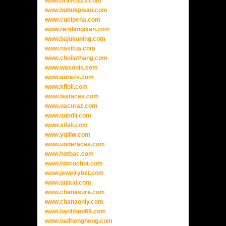
www.bravo123.com
www.bubukpisau.com
www.cucipena.com
www.rendangikan.com
www.bajukuning.com
www.nasitua.com
www.choilathang.com
www.wasonis.com
www.aurazs.com
www.kfioli.com
www.lastaces.com
www.oacuraz.com
www.qundii.com
www.xifali.com
www.yqillw.com
www.underaces.com
www.hotbac.com
www.hotcuchot.com
www.jewelrybet.com
www.quixai.com
www.chanasure.com
www.chanaonly.com
www.banhbeo68.com
www.ballhengheng.com