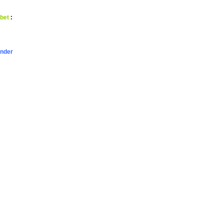
bet
:
Under