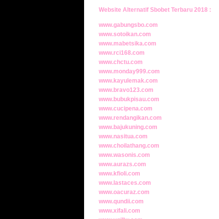
Website Alternatif Sbobet Terbaru 2018 :
www.gabungsbo.com
www.sotoikan.com
www.mabetsika.com
www.rci168.com
www.chctu.com
www.monday999.com
www.kayulemak.com
www.bravo123.com
www.bubukpisau.com
www.cucipena.com
www.rendangikan.com
www.bajukuning.com
www.nasitua.com
www.choilathang.com
www.wasonis.com
www.aurazs.com
www.kfioli.com
www.lastaces.com
www.oacuraz.com
www.qundii.com
www.xifali.com