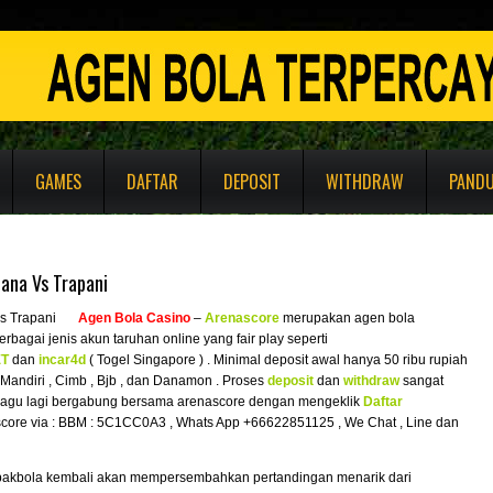
GAMES
DAFTAR
DEPOSIT
WITHDRAW
PAND
tana Vs Trapani
Agen Bola Casino
–
Arenascor
e
merupakan agen bola
bagai jenis akun taruhan online yang fair play seperti
T
dan
inc
a
r4d
( Togel Singapore ) . Minimal deposit awal hanya 50 ribu rupiah
, Mandiri , Cimb , Bjb , dan Danamon . Proses
deposit
dan
wi
t
hdraw
sangat
an ragu lagi bergabung bersama arenascore dengan mengeklik
Daftar
core via : BBM : 5C1CC0A3 , Whats App +66622851125 , We Chat , Line dan
epakbola kembali akan mempersembahkan pertandingan menarik dari