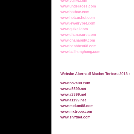
www.yqillw.com
www.underaces.com
www.hotbac.com
www.hotcuchot.com
www.jewelrybet.com
www.quixai.com
www.chanasure.com
www.chanaonly.com
www.banhbeo68.com
www.ballhengheng.com
Website Alternatif Maxbet Terbaru 2018 :
www.nova88.com
www.a5599.net
www.a3399.net
www.a1199.net
www.mekon88.com
www.mxtroop.com
www.shiftbet.com