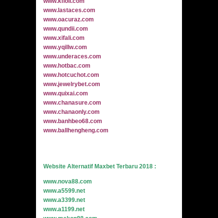
www.kfioli.com
www.lastaces.com
www.oacuraz.com
www.qundii.com
www.xifali.com
www.yqillw.com
www.underaces.com
www.hotbac.com
www.hotcuchot.com
www.jewelrybet.com
www.quixai.com
www.chanasure.com
www.chanaonly.com
www.banhbeo68.com
www.ballhengheng.com
Website Alternatif Maxbet Terbaru 2018 :
www.nova88.com
www.a5599.net
www.a3399.net
www.a1199.net