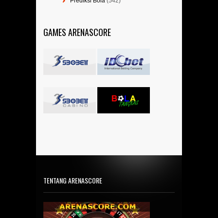
Prediksi Bola
(542)
GAMES ARENASCORE
TENTANG ARENASCORE