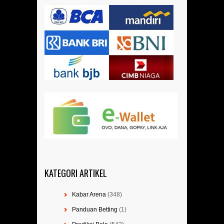
KATEGORI ARTIKEL
Kabar Arena
(348)
Panduan Betting
(1)