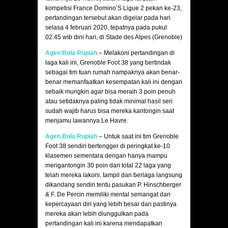
kompetisi France Domino’S Ligue 2 pekan ke-23,
pertandingan tersebut akan digelar pada hari
selasa 4 februari 2020, tepatnya pada pukul
02.45 wib dini hari, di Stade des Alpes (Grenoble)
Agen Bola Rupiah
– Melakoni pertandingan di
laga kali ini, Grenoble Foot 38 yang bertindak
sebagai tim tuan rumah nampaknya akan benar-
benar memanfaatkan kesempatan kali ini dengan
sebaik mungkin agar bisa meraih 3 poin penuh
atau setidaknya paling tidak minimal hasil seri
sudah wajib harus bisa mereka kantongin saat
menjamu lawannya Le Havre.
Agen Bola Rupiah
– Untuk saat ini tim Grenoble
Foot 38 sendiri bertengger di peringkat ke-10
klasemen sementara dengan hanya mampu
mengantongin 30 poin dari total 22 laga yang
telah mereka lakoni, tampil dan berlaga langsung
dikandang sendiri tentu pasukan P. Hinschberger
& F. De Percin memiliki mental semangat dan
kepercayaan diri yang lebih besar dan pastinya
mereka akan lebih diunggulkan pada
pertandingan kali ini karena mendapatkan