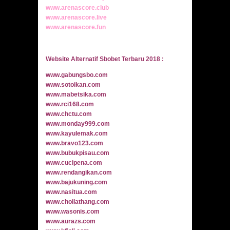
www.arenascore.club
www.arenascore.live
www.arenascore.fun
Website Alternatif Sbobet Terbaru 2018 :
www.gabungsbo.com
www.sotoikan.com
www.mabetsika.com
www.rci168.com
www.chctu.com
www.monday999.com
www.kayulemak.com
www.bravo123.com
www.bubukpisau.com
www.cucipena.com
www.rendangikan.com
www.bajukuning.com
www.nasitua.com
www.choilathang.com
www.wasonis.com
www.aurazs.com