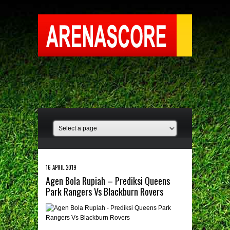
16 APRIL 2019
Agen Bola Rupiah – Prediksi Queens
Park Rangers Vs Blackburn Rovers