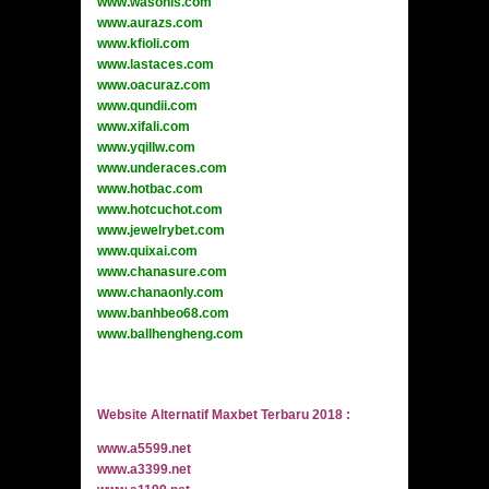
www.wasonis.com
www.aurazs.com
www.kfioli.com
www.lastaces.com
www.oacuraz.com
www.qundii.com
www.xifali.com
www.yqillw.com
www.underaces.com
www.hotbac.com
www.hotcuchot.com
www.jewelrybet.com
www.quixai.com
www.chanasure.com
www.chanaonly.com
www.banhbeo68.com
www.ballhengheng.com
Website Alternatif Maxbet Terbaru 2018 :
www.a5599.net
www.a3399.net