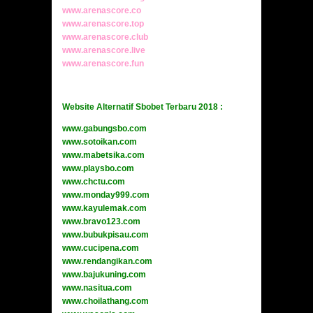
www.arenascore.co
www.arenascore.top
www.arenascore.club
www.arenascore.live
www.arenascore.fun
Website Alternatif Sbobet Terbaru 2018 :
www.gabungsbo.com
www.sotoikan.com
www.mabetsika.com
www.playsbo.com
www.chctu.com
www.monday999.com
www.kayulemak.com
www.bravo123.com
www.bubukpisau.com
www.cucipena.com
www.rendangikan.com
www.bajukuning.com
www.nasitua.com
www.choilathang.com