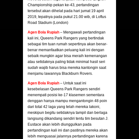
Championship pekan ke-43, pertandingan
tersebut akan dihelat pada hari jumat 19 april
2019, tepatnya pada pukul 21.00 wib, di Loftus
Road Stadium (London)
Agen Bola Rupiah
– Mengawali pertandingan
kali ini, Queens Park Rangers yang bertindak
sebagai tim tuan rumah sepertinya akan benar-
benar memanfaatkan peluang kali ini dengan
sebaik mungkin agar bisa meraih kemenangan
atau setidaknya paling tidak minimal hasil seri
sudah wajib harus bisa mereka kantongin saat
menjamu lawannya Blackburn Rovers.
Agen Bola Rupiah
– Untuk saat ini
kesebelasan Queens Park Rangers sendiri
menempati posisi ke-17 klasemen sementara
denggan hanya mampu mengantongin 48 poin
dari total 42 laga yang telah mereka lakoni,
meskipun begitu setidaknya tampil dan berlaga
langsung dikandang sendiri tentu tim besutan J.
Eustace akan lebih diunggulkan pada
pertandingan kali ini dan pastinya mereka akan
lebih menguasai jalannya pertandingan karena