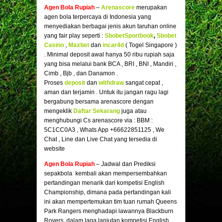
Agen Bola Rupiah
–
Arenascore
merupakan
agen bola terpercaya di Indonesia yang
menyediakan berbagai jenis akun taruhan online
yang fair play seperti :
SbobetSportbook
,
Sbobet
Casino
,
M
axbet
dan
inc
a
r4d
( Togel Singapore )
. Minimal deposit awal hanya 50 ribu rupiah saja
yang bisa melalui bank BCA , BRI , BNI , Mandiri ,
Cimb , Bjb , dan Danamon .
Proses
deposit
dan
wi
t
hdraw
sangat cepat ,
aman dan terjamin . Untuk itu jangan ragu lagi
bergabung bersama arenascore dengan
mengeklik
Daftar Sekarang
juga atau
menghubungi Cs arenascore via : BBM :
5C1CC0A3 , Whats App +66622851125 , We
Chat , Line dan Live Chat yang tersedia di
website
Agen Bola Rupiah
– Jadwal dan Prediksi
sepakbola kembali akan mempersembahkan
pertandingan menarik dari kompetisi English
Championship, dimana pada pertandingan kali
ini akan mempertemukan tim tuan rumah Queens
Park Rangers menghadapi lawannya Blackburn
Rovers, dalam laga lanjutan kompetisi English