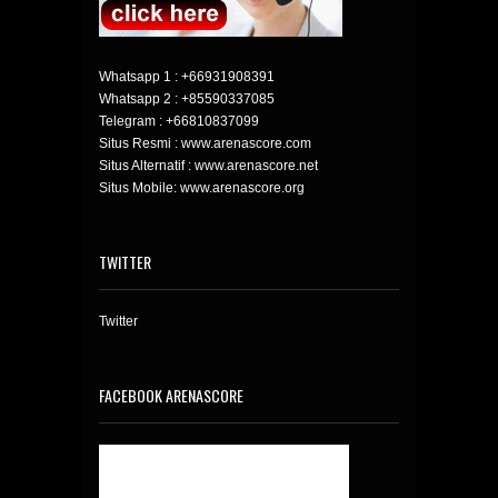
Whatsapp 1 :
+66931908391
Whatsapp 2 :
+85590337085
Telegram :
+66810837099
Situs Resmi : www.arenascore.com
Situs Alternatif : www.arenascore.net
Situs Mobile: www.arenascore.org
TWITTER
Twitter
FACEBOOK ARENASCORE