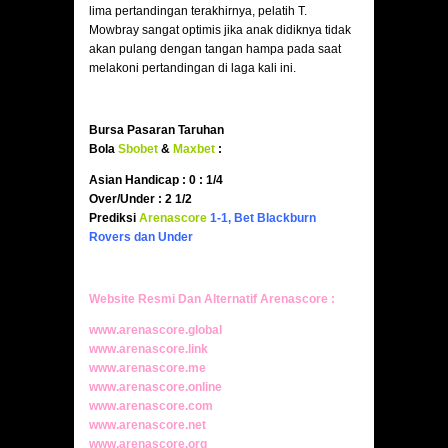
lima pertandingan terakhirnya, pelatih T.
Mowbray sangat optimis jika anak didiknya tidak
akan pulang dengan tangan hampa pada saat
melakoni pertandingan di laga kali ini.
Bursa Pasaran Taruhan
Bola
Sbobet
&
Maxbet
:
Asian Handicap : 0 : 1/4
Over/Under : 2 1/2
Prediksi
Arenascore
1-1, Bet Blackburn
Rovers dan Under
Website Resmi Dan Alternatif Arenascore :
www.arenascore.global
www.arenascore.link
www.arenascore.me
www.arenascore.online
www.arenascore.com
www.arenascore.net
www.arenascore.org