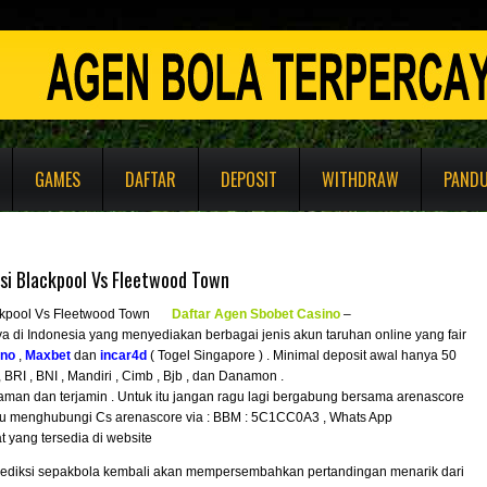
GAMES
DAFTAR
DEPOSIT
WITHDRAW
PAND
si Blackpool Vs Fleetwood Town
Daftar Agen Sbobet Casino
–
 di Indonesia yang menyediakan berbagai jenis akun taruhan online yang fair
ino
,
M
axbet
dan
inc
a
r4d
( Togel Singapore ) . Minimal deposit awal hanya 50
 BRI , BNI , Mandiri , Cimb , Bjb , dan Danamon .
 aman dan terjamin . Untuk itu jangan ragu lagi bergabung bersama arenascore
au menghubungi Cs arenascore via : BBM : 5C1CC0A3 , Whats App
 yang tersedia di website
ediksi sepakbola kembali akan mempersembahkan pertandingan menarik dari