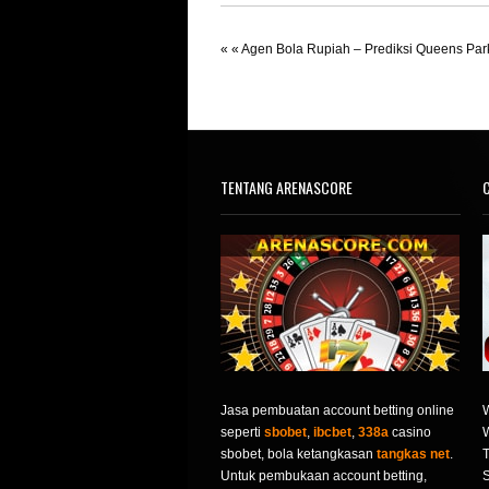
« «
Agen Bola Rupiah – Prediksi Queens Par
TENTANG ARENASCORE
C
Jasa pembuatan account betting online
seperti
sbobet
,
ibcbet
,
338a
casino
sbobet, bola ketangkasan
tangkas net
.
T
Untuk pembukaan account betting,
S