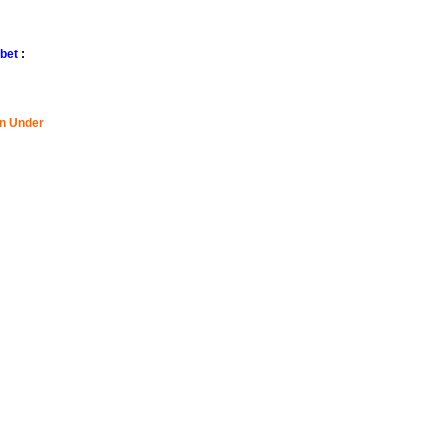
bet
:
an Under