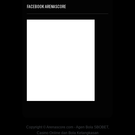
FACEBOOK ARENASCORE
Copyright © Arenascore.com - Agen Bola SBOBET,
Casino Online dan Bola Ketangkasan