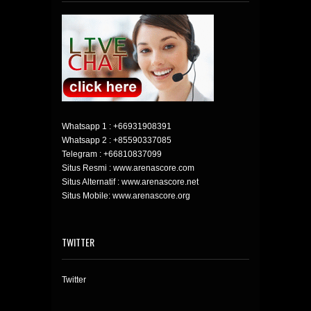
Whatsapp 1 :
+66931908391
Whatsapp 2 :
+85590337085
Telegram :
+66810837099
Situs Resmi : www.arenascore.com
Situs Alternatif : www.arenascore.net
Situs Mobile: www.arenascore.org
TWITTER
Twitter