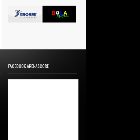
FACEBOOK ARENASCORE