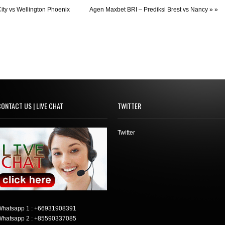
ty vs Wellington Phoenix
Agen Maxbet BRI – Prediksi Brest vs Nancy
» »
ONTACT US | LIVE CHAT
TWITTER
Twitter
Whatsapp 1 :
+66931908391
Whatsapp 2 :
+85590337085