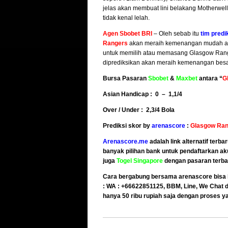
jelas akan membuat lini belakang Motherwel
tidak kenal lelah.
Agen Sbobet BRI
– Oleh sebab itu
tim predi
Rangers
akan meraih kemenangan mudah ata
untuk memilih atau memasang Glasgow Rang
diprediksikan akan meraih kemenangan besar
Bursa Pasaran
Sbobet
&
Maxbet
antara “
G
Asian Handicap : 0 – 1,1/4
Over / Under : 2,3/4 Bola
Prediksi skor by
arenascore
:
Glasgow Ra
Arenascore.me
adalah link alternatif terba
banyak pilihan bank untuk pendaftarkan aku
juga
Togel Singapore
dengan pasaran terbai
Cara bergabung bersama arenascore bisa 
: WA : +66622851125, BBM, Line, We Chat d
hanya 50 ribu rupiah saja dengan proses ya