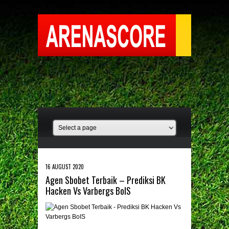
16 AUGUST 2020
Agen Sbobet Terbaik – Prediksi BK
Hacken Vs Varbergs BoIS