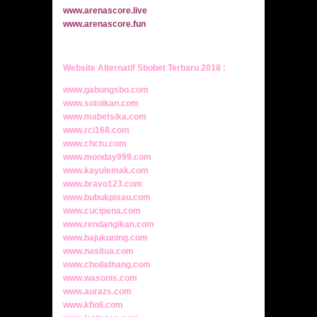
www.arenascore.live
www.arenascore.fun
Website Alternatif Sbobet Terbaru 2018 :
www.gabungsbo.com
www.sotoikan.com
www.mabetsika.com
www.rci168.com
www.chctu.com
www.monday999.com
www.kayulemak.com
www.bravo123.com
www.bubukpisau.com
www.cucipena.com
www.rendangikan.com
www.bajukuning.com
www.nasitua.com
www.choilathang.com
www.wasonis.com
www.aurazs.com
www.kfioli.com