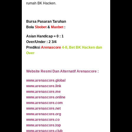
rumah BK Hacken.
Bursa Pasaran Taruhan
Bola
Sbobet
&
Maxbet
:
Asian Handicap = 0 : 1
Over/Under : 2 3/4
Prediksi
Arenascore
4-0, Bet BK Hacken dan
Over
Website Resmi Dan Alternatif Arenascore :
www.arenascore.global
www.arenascore.link
www.arenascore.me
www.arenascore.online
www.arenascore.com
www.arenascore.net
www.arenascore.org
www.arenascore.co
www.arenascore.top
www.arenascore.club