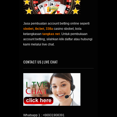
Jasa pembuatan account betting online seperti
sbobet
,
ibcbet
,
338a
casino sbobet, bola
ketangkasan
tangkas net
. Untuk pembukaan
account betting, silahkan klik daftar atau hubungi
kami melalui live chat.
CONTACT US | LIVE CHAT
Whatsapp 1 :
+66931908391