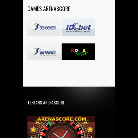
GAMES ARENASCORE
TENTANG ARENASCORE