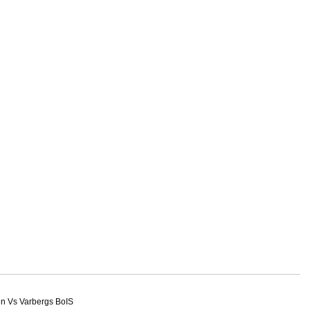
en Vs Varbergs BoIS