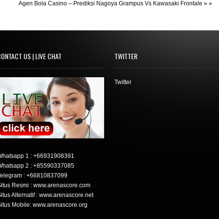
Agen Bola Casino – Prediksi Nagoya Grampus Vs Kawasaki Frontale
» »
ONTACT US | LIVE CHAT
TWITTER
Twitter
Whatsapp 1 :
+66931908391
Whatsapp 2 :
+85590337085
elegram :
+66810837099
itus Resmi : www.arenascore.com
itus Alternatif : www.arenascore.net
itus Mobile: www.arenascore.org