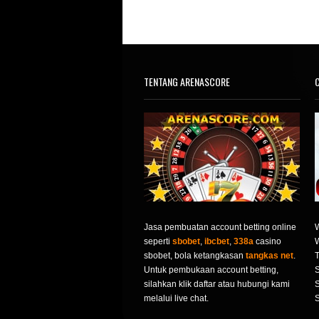
TENTANG ARENASCORE
C
Jasa pembuatan account betting online
seperti
sbobet
,
ibcbet
,
338a
casino
sbobet, bola ketangkasan
tangkas net
.
T
Untuk pembukaan account betting,
S
silahkan klik daftar atau hubungi kami
S
melalui live chat.
S