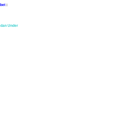
bet
:
d dan Under