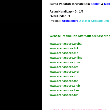
Bursa Pasaran Taruhan Bola
Sbobet
&
Max
Asian Handicap = 0 : 1/4
Over/Under : 3
Prediksi
Arenascore
2-0, Bet Kristiansun
Website Resmi Dan Alternatif Arenascore :
www.arenascore.global
www.arenascore.link
www.arenascore.me
www.arenascore.online
www.arenascore.com
www.arenascore.net
www.arenascore.org
www.arenascore.co
www.arenascore.top
www.arenascore.club
www.arenascore.live
www.arenascore.fun