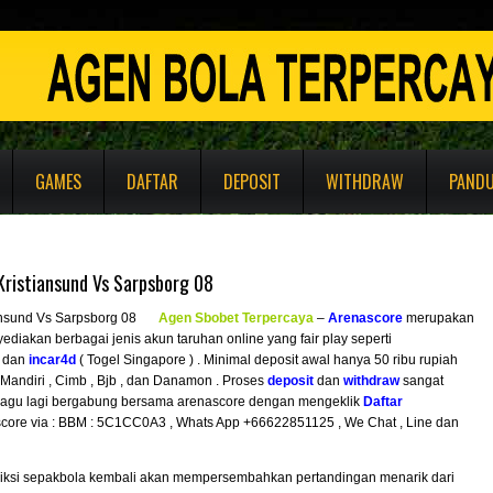
GAMES
DAFTAR
DEPOSIT
WITHDRAW
PAND
Kristiansund Vs Sarpsborg 08
Agen Sbobet Terpercaya
–
Arenasco
r
e
merupakan
diakan berbagai jenis akun taruhan online yang fair play seperti
dan
inc
a
r4d
( Togel Singapore ) . Minimal deposit awal hanya 50 ribu rupiah
, Mandiri , Cimb , Bjb , dan Danamon . Proses
deposit
dan
wi
t
hdraw
sangat
an ragu lagi bergabung bersama arenascore dengan mengeklik
Daftar
core via : BBM : 5C1CC0A3 , Whats App +66622851125 , We Chat , Line dan
iksi sepakbola kembali akan mempersembahkan pertandingan menarik dari