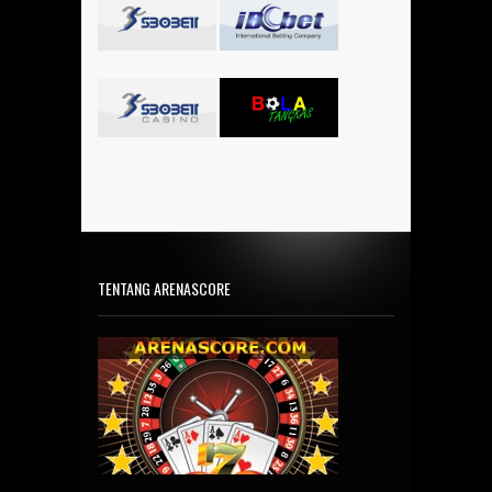
TENTANG ARENASCORE