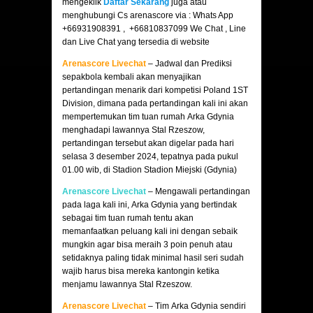
mengeklik
Daftar Sekaran
g
juga atau
menghubungi Cs arenascore via : Whats App
+66931908391 , +66810837099 We Chat , Line
dan Live Chat yang tersedia di website
Arenascore Livechat
– Jadwal dan Prediksi
sepakbola kembali akan menyajikan
pertandingan menarik dari kompetisi Poland 1ST
Division, dimana pada pertandingan kali ini akan
mempertemukan tim tuan rumah Arka Gdynia
menghadapi lawannya Stal Rzeszow,
pertandingan tersebut akan digelar pada hari
selasa 3 desember 2024, tepatnya pada pukul
01.00 wib, di Stadion Stadion Miejski (Gdynia)
Arenascore Livechat
– Mengawali pertandingan
pada laga kali ini, Arka Gdynia yang bertindak
sebagai tim tuan rumah tentu akan
memanfaatkan peluang kali ini dengan sebaik
mungkin agar bisa meraih 3 poin penuh atau
setidaknya paling tidak minimal hasil seri sudah
wajib harus bisa mereka kantongin ketika
menjamu lawannya Stal Rzeszow.
Arenascore Livechat
– Tim Arka Gdynia sendiri