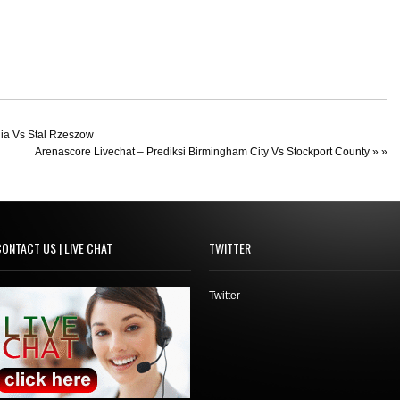
nia Vs Stal Rzeszow
Arenascore Livechat – Prediksi Birmingham City Vs Stockport County
» »
ONTACT US | LIVE CHAT
TWITTER
Twitter