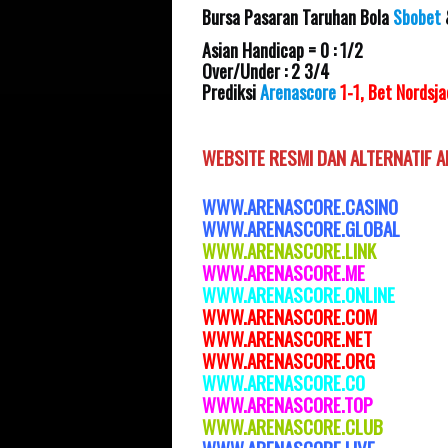
Bursa Pasaran Taruhan Bola
Sbobet
Asian Handicap = 0 : 1/2
Over/Under : 2 3/4
Prediksi
Arenascore
1-1, Bet Nordsj
WEBSITE RESMI DAN
ALTERNATIF 
WWW.ARENASCORE.CASINO
WWW.ARENASCORE.GLOBAL
WWW.ARENASCOR
E.LINK
WWW.ARENASCORE.ME
WWW.ARENASCORE.ONLINE
WWW.ARENASCORE.COM
WWW.ARENASCORE.NET
WWW.ARENASCORE.ORG
WWW.ARENASCORE.CO
WWW.ARENASCORE.TOP
WWW.ARENASCORE.CLUB