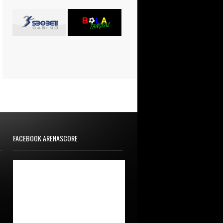
FACEBOOK ARENASCORE