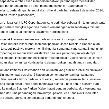
i sepakbola kembali akan mempersembahkan pertandingan menarik dari
da pertandingan kali ini akan mempertemukan tim tuan rumah FC
and, pertandingan tersebut akan dihelat pada hari selasa 3 desember 2024,
Stadion Parken (København)
n di laga kali ini, FC Copenhagen yang bertindak sebagai tim tuan rumah tentu
gan sebaik mungkin agar bisa meraih kemenangan atau setidaknya minimal
antongin pada saat menjamu lawannya Nordsjaelland.
muncak klasemen sementara pada musim kali ini dengan berhasil
ng telah mereka lakoni tentu membuat pasukan Jacob Neestrup Hansen akan
n tersebut, pastinya mereka memiliki mental semangat yang sangat tinggi untuk
openhagen sendiri tidak terkalahkan dari lima pertandingan terakhirnya
 imbang, tentu dengan hasil positif tersebut pelatih Jacob Neestrup Hansen
ingan atas lawannya Nordsjaelland dengan cukup mudah tanpa hambatan.
jau dari komposisi kelemahan dan kekuatan yang dimiliki oleh kubu tim lawan
aat ini menempati posisi ke-6 klasemen sementara dengan hanya mampu
g telah mereka lakoni pada musim kali ini, sepertinya pasukan Jens Fønsskov
 yang cukup besar untuk dapat membawa pulang 3 poin penuh atas tim tuan
 ke markas Stadion Parken (København) dengan berbekal dua kemenangan,
an dari lima pertandingan terakhirnya, pelatih Jens Fønsskov Olsen tetap
n perlawanan yang senggit pada pertandingan tersebut.