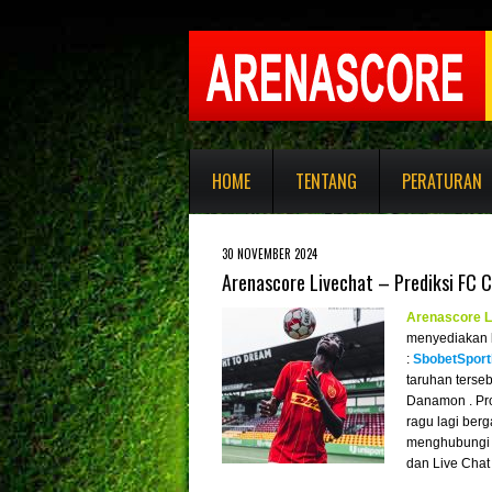
HOME
TENTANG
PERATURAN
30 NOVEMBER 2024
Arenascore Livechat – Prediksi FC 
Arenascore L
menyediakan be
:
SbobetSpor
taruhan terseb
Danamon . Pr
ragu lagi be
menghubungi 
dan Live Chat 