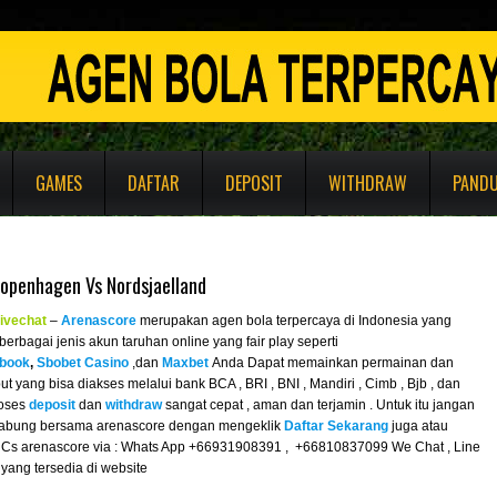
GAMES
DAFTAR
DEPOSIT
WITHDRAW
PAND
Copenhagen Vs Nordsjaelland
ivechat
–
Arenascore
merupakan agen bola terpercaya di Indonesia yang
rbagai jenis akun taruhan online yang fair play seperti
tboo
k
,
Sbobet Casin
o
,dan
M
axbet
Anda Dapat memainkan permainan dan
ut yang bisa diakses melalui bank BCA , BRI , BNI , Mandiri , Cimb , Bjb , dan
oses
deposi
t
dan
wi
thdraw
sangat cepat , aman dan terjamin . Untuk itu jangan
rgabung bersama arenascore dengan mengeklik
Daftar Sekaran
g
juga atau
Cs arenascore via : Whats App +66931908391 , +66810837099 We Chat , Line
yang tersedia di website