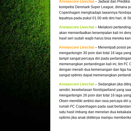
Arenascore Livechat
– Jadwal dan Prediks
kompetisi Denmark Super League, dimana pa
Copenhagen menghadapi lawannya Nordsjaell
tepatnya pada pukul 01.00 wib dini hari, di 
Arenascore Livechat
– Melakoni pertandinga
akan memanfaatkan kesempatan kali ini den
hasil seri sudah wajib harus bisa mereka k
Arenascore Livechat
– Menempati posisi pe
mengantongin 30 poin dari total 16 laga ya
tampil sangat percaya diri pada pertandinga
memenangkan pertandingan kali ini, tim FC C
dengan meraih dua kemenangan dan tiga hasil
sangat optimis dapat memenangkan pertand
Arenascore Livechat
– Sedangkan jika ditin
sendiri, kesebelasan Nordsjaelland yang s
mengantongin 26 poin dari total 16 laga yan
Olsen memiliki ambisi dan rasa percaya diri
rumah FC Copenhagen pada saat bertandang
satu hasil imbang dan menelan dua kekakalah
optimis jika anak didiknya mampu memberika