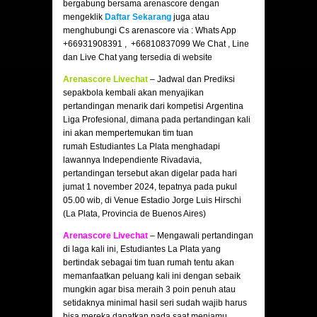
bergabung bersama arenascore dengan
mengeklik
Daftar Sekaran
g
juga atau
menghubungi Cs arenascore via : Whats App
+66931908391 , +66810837099 We Chat , Line
dan Live Chat yang tersedia di website
Arenascore Livechat
– Jadwal dan Prediksi
sepakbola kembali akan menyajikan
pertandingan menarik dari kompetisi Argentina
Liga Profesional, dimana pada pertandingan kali
ini akan mempertemukan tim tuan
rumah Estudiantes La Plata menghadapi
lawannya Independiente Rivadavia,
pertandingan tersebut akan digelar pada hari
jumat 1 november 2024, tepatnya pada pukul
05.00 wib, di Venue Estadio Jorge Luis Hirschi
(La Plata, Provincia de Buenos Aires)
Arenascore Livechat
– Mengawali pertandingan
di laga kali ini, Estudiantes La Plata yang
bertindak sebagai tim tuan rumah tentu akan
memanfaatkan peluang kali ini dengan sebaik
mungkin agar bisa meraih 3 poin penuh atau
setidaknya minimal hasil seri sudah wajib harus
bisa mereka dapatkan pada saat menjamu