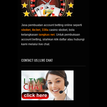
Jasa pembuatan account betting online seperti
sbobet
,
ibcbet
,
338a
casino sbobet, bola
ketangkasan
tangkas net
. Untuk pembukaan
account betting, silahkan klik daftar atau hubungi
kami melalui live chat.
CONTACT US | LIVE CHAT