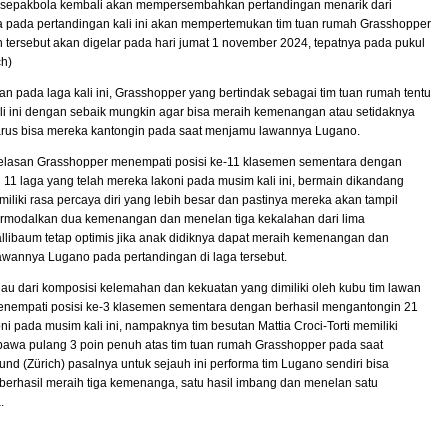
i sepakbola kembali akan mempersembahkan pertandingan menarik dari
a pada pertandingan kali ini akan mempertemukan tim tuan rumah Grasshopper
ersebut akan digelar pada hari jumat 1 november 2024, tepatnya pada pukul
ch)
n pada laga kali ini, Grasshopper yang bertindak sebagai tim tuan rumah tentu
i ini dengan sebaik mungkin agar bisa meraih kemenangan atau setidaknya
 harus bisa mereka kantongin pada saat menjamu lawannya Lugano.
belasan Grasshopper menempati posisi ke-11 klasemen sementara dengan
11 laga yang telah mereka lakoni pada musim kali ini, bermain dikandang
iliki rasa percaya diri yang lebih besar dan pastinya mereka akan tampil
rmodalkan dua kemenangan dan menelan tiga kekalahan dari lima
ällibaum tetap optimis jika anak didiknya dapat meraih kemenangan dan
wannya Lugano pada pertandingan di laga tersebut.
jau dari komposisi kelemahan dan kekuatan yang dimiliki oleh kubu tim lawan
menempati posisi ke-3 klasemen sementara dengan berhasil mengantongin 21
oni pada musim kali ini, nampaknya tim besutan Mattia Croci-Torti memiliki
awa pulang 3 poin penuh atas tim tuan rumah Grasshopper pada saat
nd (Zürich) pasalnya untuk sejauh ini performa tim Lugano sendiri bisa
 berhasil meraih tiga kemenanga, satu hasil imbang dan menelan satu
.