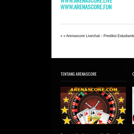
WWW.ARENASCORE.LIVE
WWW.ARENASCORE.FUN
« «
Arenascore Livechat – Prediksi Estudiant
TENTANG ARENASCORE
C