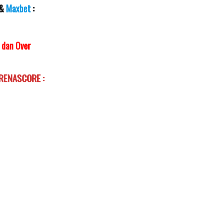
&
Maxbet
:
 dan Over
ARENASCORE :