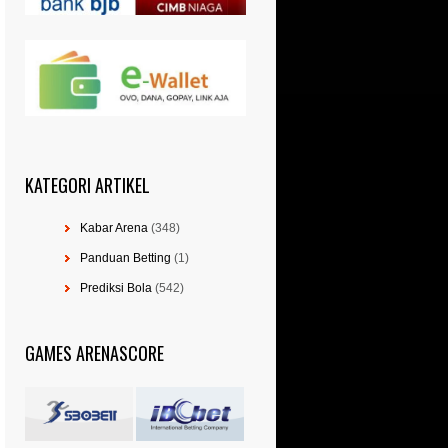
KATEGORI ARTIKEL
Kabar Arena
(348)
Panduan Betting
(1)
Prediksi Bola
(542)
GAMES ARENASCORE