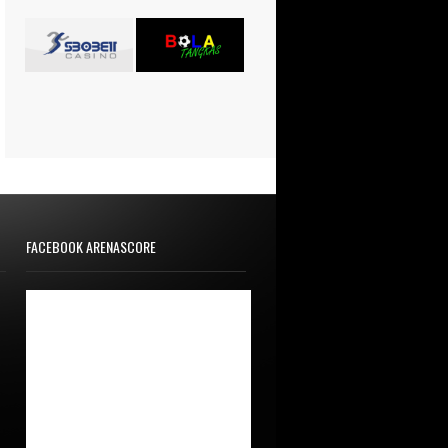
FACEBOOK ARENASCORE