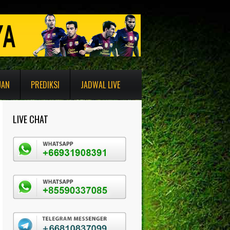
UAN
PREDIKSI
JADWAL LIVE
LIVE CHAT