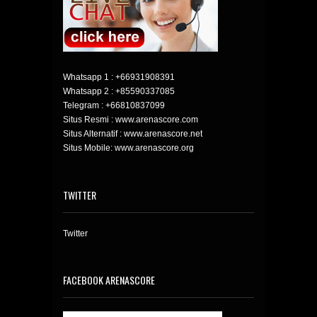
Whatsapp 1 :
+66931908391
Whatsapp 2 :
+85590337085
Telegram :
+66810837099
Situs Resmi : www.arenascore.com
Situs Alternatif : www.arenascore.net
Situs Mobile: www.arenascore.org
TWITTER
Twitter
FACEBOOK ARENASCORE