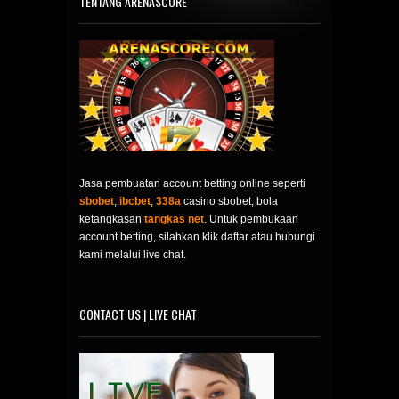
TENTANG ARENASCORE
Jasa pembuatan account betting online seperti
sbobet
,
ibcbet
,
338a
casino sbobet, bola
ketangkasan
tangkas net
. Untuk pembukaan
account betting, silahkan klik daftar atau hubungi
kami melalui live chat.
CONTACT US | LIVE CHAT