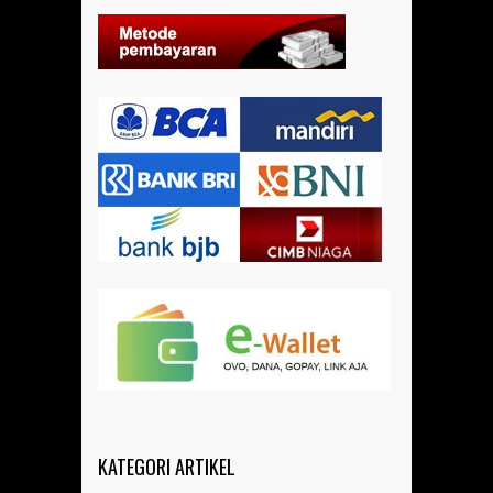
KATEGORI ARTIKEL