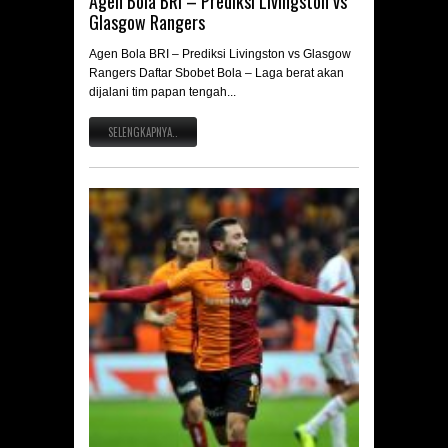
Agen Bola BRI – Prediksi Livingston vs
Glasgow Rangers
Agen Bola BRI – Prediksi Livingston vs Glasgow
Rangers Daftar Sbobet Bola – Laga berat akan
dijalani tim papan tengah...
SELENGKAPNYA..