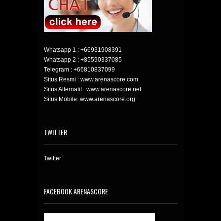
Whatsapp 1 :
+66931908391
Whatsapp 2 :
+85590337085
Telegram :
+66810837099
Situs Resmi : www.arenascore.com
Situs Alternatif : www.arenascore.net
Situs Mobile: www.arenascore.org
TWITTER
Twitter
FACEBOOK ARENASCORE