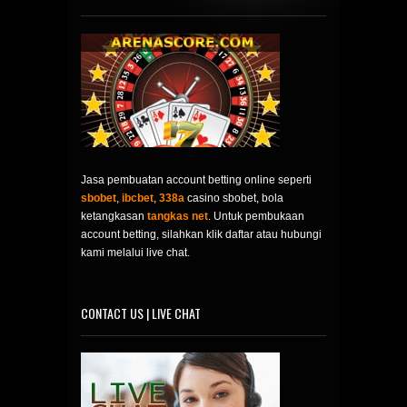
Jasa pembuatan account betting online seperti
sbobet
,
ibcbet
,
338a
casino sbobet, bola
ketangkasan
tangkas net
. Untuk pembukaan
account betting, silahkan klik daftar atau hubungi
kami melalui live chat.
CONTACT US | LIVE CHAT